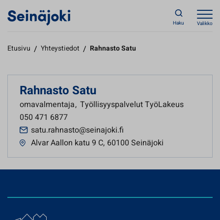
Haku
Valikko
Etusivu
/
Yhteystiedot
/
Rahnasto Satu
Rahnasto Satu
omavalmentaja
,
Työllisyyspalvelut TyöLakeus
050 471 6877
satu.rahnasto@seinajoki.fi
Alvar Aallon katu 9 C
,
60100 Seinäjoki