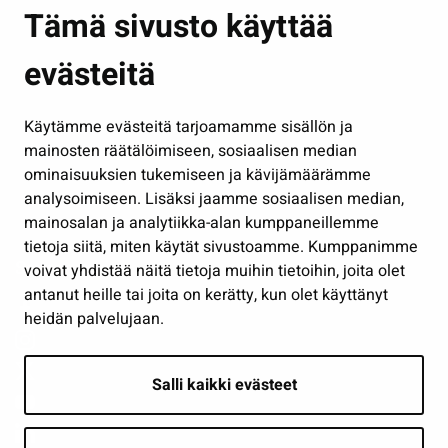
Asuminen ja ympäristö
Tämä sivusto käyttää
Kasvatus ja opetus
evästeitä
Kulttuuri ja liikunta
Hallinto
Käytämme evästeitä tarjoamamme sisällön ja
Työ ja yrittäminen
mainosten räätälöimiseen, sosiaalisen median
Osallistu ja asioi
ominaisuuksien tukemiseen ja kävijämäärämme
analysoimiseen. Lisäksi jaamme sosiaalisen median,
Näytä omat evästeasetukseni
mainosalan ja analytiikka-alan kumppaneillemme
tietoja siitä, miten käytät sivustoamme. Kumppanimme
Seuraa meitä
voivat yhdistää näitä tietoja muihin tietoihin, joita olet
antanut heille tai joita on kerätty, kun olet käyttänyt
heidän palvelujaan.
Salli kaikki evästeet