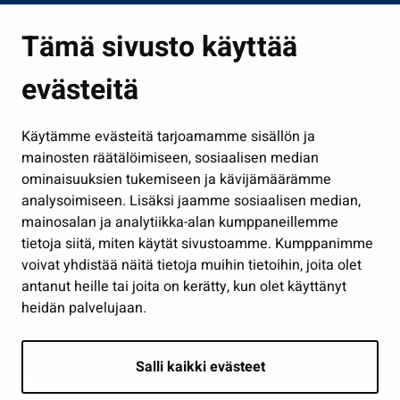
Asuminen ja ympäristö
Tämä sivusto käyttää
Kasvatus ja opetus
evästeitä
Kulttuuri ja liikunta
Hallinto
Käytämme evästeitä tarjoamamme sisällön ja
Työ ja yrittäminen
mainosten räätälöimiseen, sosiaalisen median
Osallistu ja asioi
ominaisuuksien tukemiseen ja kävijämäärämme
analysoimiseen. Lisäksi jaamme sosiaalisen median,
Näytä omat evästeasetukseni
mainosalan ja analytiikka-alan kumppaneillemme
tietoja siitä, miten käytät sivustoamme. Kumppanimme
Seuraa meitä
voivat yhdistää näitä tietoja muihin tietoihin, joita olet
antanut heille tai joita on kerätty, kun olet käyttänyt
heidän palvelujaan.
Salli kaikki evästeet