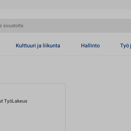
olta
Kulttuuri ja liikunta
Hallinto
Työ 
lut TyöLakeus