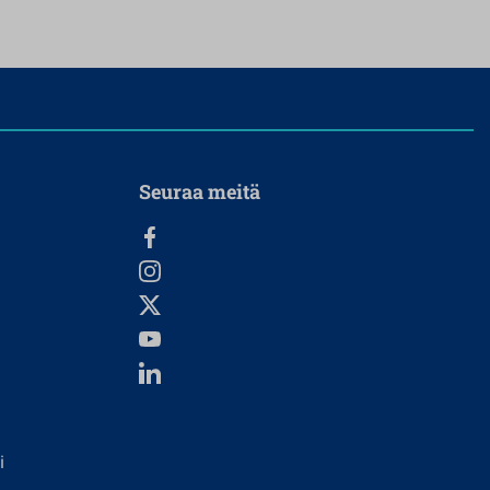
Seuraa meitä
i