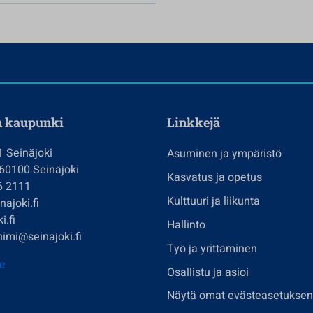
n kaupunki
Linkkejä
1 Seinäjoki
Asuminen ja ympäristö
 60100 Seinäjoki
Kasvatus ja opetus
6 2111
Kulttuuri ja liikunta
ajoki.fi
i.fi
Hallinto
imi@seinajoki.fi
Työ ja yrittäminen
je
Osallistu ja asioi
Näytä omat evästeasetuksen