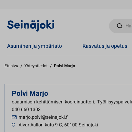
Hae sivust
Asuminen ja ympäristö
Kasvatus ja opetus
Etusivu
/
Yhteystiedot
/
Polvi Marjo
Polvi Marjo
osaamisen kehittämisen koordinaattori
,
Työllisyyspalve
040 660 1303
marjo.polvi@seinajoki.fi
Alvar Aallon katu 9 C
,
60100 Seinäjoki