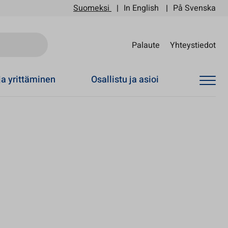
Suomeksi
In English
På Svenska
Sii
Palaute
Yhteystiedot
ja yrittäminen
Osallistu ja asioi