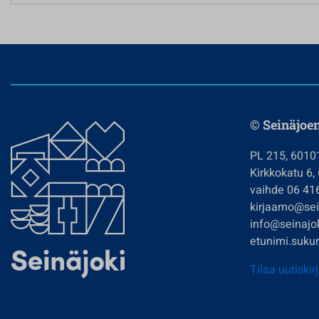
© Seinäjoe
PL 215, 6010
Kirkkokatu 6,
vaihde 06 41
kirjaamo@sein
info@seinajok
etunimi.sukun
Tilaa uutiskir