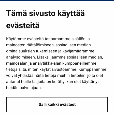
Asuminen ja ympäristö
Tämä sivusto käyttää
Kasvatus ja opetus
evästeitä
Kulttuuri ja liikunta
Hallinto
Käytämme evästeitä tarjoamamme sisällön ja
Työ ja yrittäminen
mainosten räätälöimiseen, sosiaalisen median
Osallistu ja asioi
ominaisuuksien tukemiseen ja kävijämäärämme
analysoimiseen. Lisäksi jaamme sosiaalisen median,
Näytä omat evästeasetukseni
mainosalan ja analytiikka-alan kumppaneillemme
tietoja siitä, miten käytät sivustoamme. Kumppanimme
Seuraa meitä
voivat yhdistää näitä tietoja muihin tietoihin, joita olet
antanut heille tai joita on kerätty, kun olet käyttänyt
heidän palvelujaan.
Salli kaikki evästeet