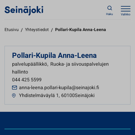
Haku
Valikko
Etusivu
/
Yhteystiedot
/
Pollari-Kupila Anna-Leena
Pollari-Kupila Anna-Leena
palvelupäällikkö
,
Ruoka- ja siivouspalvelujen
hallinto
044 425 5599
anna-leena.pollari-kupila@seinajoki.fi
Yhdistelmäväylä 1
,
60100Seinäjoki