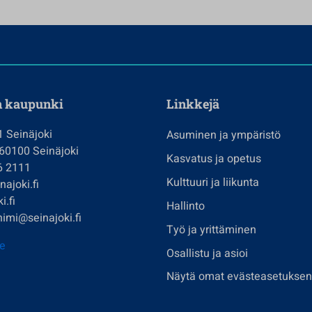
n kaupunki
Linkkejä
1 Seinäjoki
Asuminen ja ympäristö
 60100 Seinäjoki
Kasvatus ja opetus
6 2111
Kulttuuri ja liikunta
ajoki.fi
i.fi
Hallinto
imi@seinajoki.fi
Työ ja yrittäminen
je
Osallistu ja asioi
Näytä omat evästeasetuksen