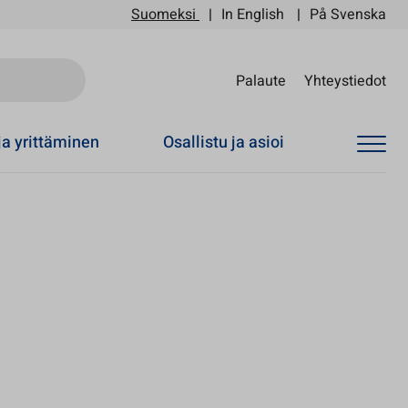
Suomeksi
In English
På Svenska
Sii
Palaute
Yhteystiedot
ja yrittäminen
Osallistu ja asioi