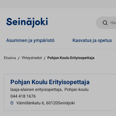
Hae sivust
Asuminen ja ympäristö
Kasvatus ja opetus
Etusivu
/
Yhteystiedot
/
Pohjan Koulu Erityisopettaja
Pohjan Koulu Erityisopettaja
laaja-alainen erityisopettaja
,
Pohjan koulu
044 418 1676
Väinölänkatu 6
,
60120Seinäjoki