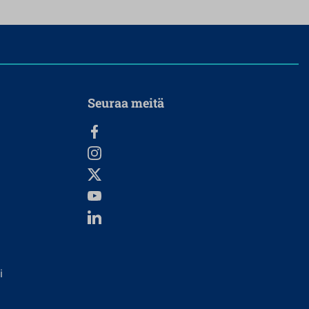
Seuraa meitä
i