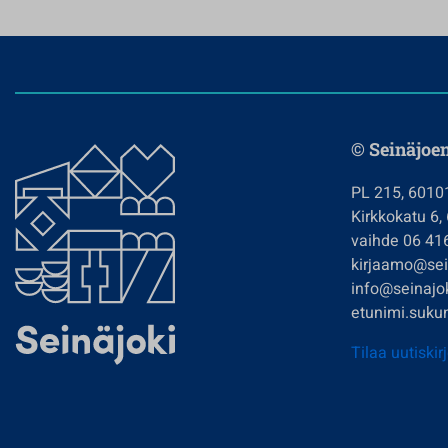
© Seinäjoe
PL 215, 6010
Kirkkokatu 6,
vaihde 06 41
kirjaamo@sein
info@seinajok
etunimi.sukun
Tilaa uutiskir