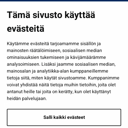
Asuminen ja ympäristö
Tämä sivusto käyttää
Kasvatus ja opetus
evästeitä
Kulttuuri ja liikunta
Hallinto
Käytämme evästeitä tarjoamamme sisällön ja
Työ ja yrittäminen
mainosten räätälöimiseen, sosiaalisen median
Osallistu ja asioi
ominaisuuksien tukemiseen ja kävijämäärämme
analysoimiseen. Lisäksi jaamme sosiaalisen median,
Näytä omat evästeasetukseni
mainosalan ja analytiikka-alan kumppaneillemme
tietoja siitä, miten käytät sivustoamme. Kumppanimme
Seuraa meitä
voivat yhdistää näitä tietoja muihin tietoihin, joita olet
antanut heille tai joita on kerätty, kun olet käyttänyt
heidän palvelujaan.
Salli kaikki evästeet