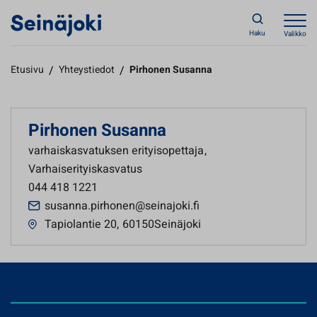
Haku
Valikko
Etusivu
/
Yhteystiedot
/
Pirhonen Susanna
Pirhonen Susanna
varhaiskasvatuksen erityisopettaja
,
Varhaiserityiskasvatus
044 418 1221
susanna.pirhonen@seinajoki.fi
Tapiolantie 20
,
60150Seinäjoki