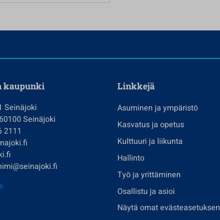
n kaupunki
Linkkejä
1 Seinäjoki
Asuminen ja ympäristö
 60100 Seinäjoki
Kasvatus ja opetus
6 2111
Kulttuuri ja liikunta
ajoki.fi
i.fi
Hallinto
imi@seinajoki.fi
Työ ja yrittäminen
je
Osallistu ja asioi
Näytä omat evästeasetuksen