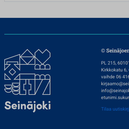
© Seinäjoe
PL 215, 6010
Kirkkokatu 6,
vaihde 06 41
kirjaamo@sein
info@seinajok
etunimi.sukun
Tilaa uutiskir