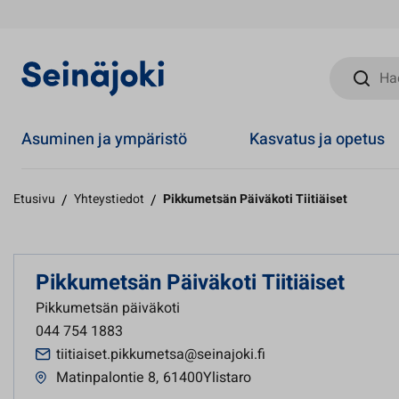
Hae sivust
Asuminen ja ympäristö
Kasvatus ja opetus
Etusivu
/
Yhteystiedot
/
Pikkumetsän Päiväkoti Tiitiäiset
Pikkumetsän Päiväkoti Tiitiäiset
Pikkumetsän päiväkoti
044 754 1883
tiitiaiset.pikkumetsa@seinajoki.fi
Matinpalontie 8
,
61400Ylistaro