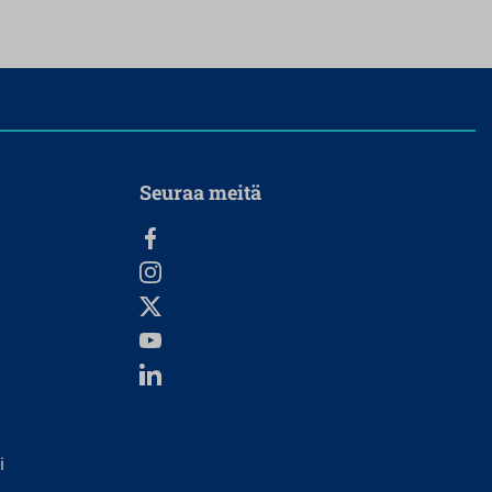
Seuraa meitä
i