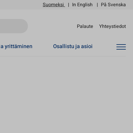
Suomeksi
In English
På Svenska
Sii
Palaute
Yhteystiedot
ja yrittäminen
Osallistu ja asioi