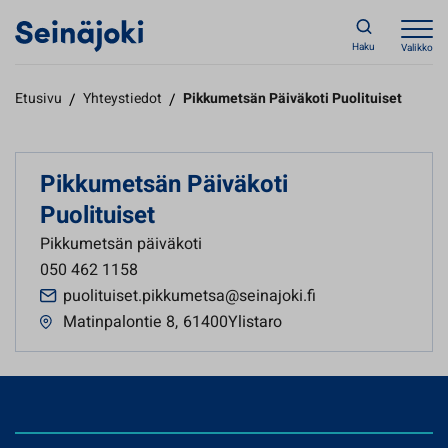
Haku
Valikko
Etusivu
/
Yhteystiedot
/
Pikkumetsän Päiväkoti Puolituiset
Pikkumetsän Päiväkoti
Puolituiset
Pikkumetsän päiväkoti
050 462 1158
puolituiset.pikkumetsa@seinajoki.fi
Matinpalontie 8
,
61400Ylistaro