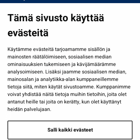
Asuminen ja ympäristö
Tämä sivusto käyttää
Kasvatus ja opetus
evästeitä
Kulttuuri ja liikunta
Hallinto
Käytämme evästeitä tarjoamamme sisällön ja
Työ ja yrittäminen
mainosten räätälöimiseen, sosiaalisen median
Osallistu ja asioi
ominaisuuksien tukemiseen ja kävijämäärämme
analysoimiseen. Lisäksi jaamme sosiaalisen median,
Näytä omat evästeasetukseni
mainosalan ja analytiikka-alan kumppaneillemme
tietoja siitä, miten käytät sivustoamme. Kumppanimme
Seuraa meitä
voivat yhdistää näitä tietoja muihin tietoihin, joita olet
antanut heille tai joita on kerätty, kun olet käyttänyt
heidän palvelujaan.
Salli kaikki evästeet