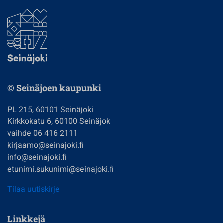
© Seinäjoen kaupunki
PL 215, 60101 Seinäjoki
Kirkkokatu 6, 60100 Seinäjoki
vaihde 06 416 2111
kirjaamo@seinajoki.fi
info@seinajoki.fi
etunimi.sukunimi@seinajoki.fi
Tilaa uutiskirje
Linkkejä