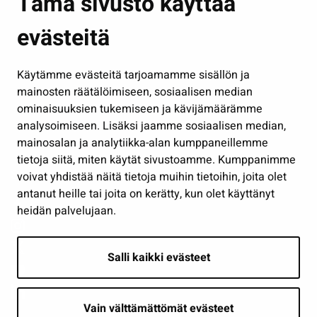
Tämä sivusto käyttää
Kasvatus ja opetus
evästeitä
Kulttuuri ja liikunta
Hallinto
Käytämme evästeitä tarjoamamme sisällön ja
Työ ja yrittäminen
mainosten räätälöimiseen, sosiaalisen median
Osallistu ja asioi
ominaisuuksien tukemiseen ja kävijämäärämme
analysoimiseen. Lisäksi jaamme sosiaalisen median,
Näytä omat evästeasetukseni
mainosalan ja analytiikka-alan kumppaneillemme
tietoja siitä, miten käytät sivustoamme. Kumppanimme
Seuraa meitä
voivat yhdistää näitä tietoja muihin tietoihin, joita olet
antanut heille tai joita on kerätty, kun olet käyttänyt
heidän palvelujaan.
Salli kaikki evästeet
Vain välttämättömät evästeet