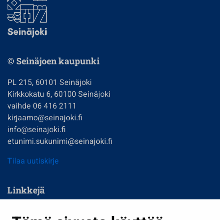
© Seinäjoen kaupunki
PL 215, 60101 Seinäjoki
Kirkkokatu 6, 60100 Seinäjoki
vaihde 06 416 2111
kirjaamo@seinajoki.fi
info@seinajoki.fi
etunimi.sukunimi@seinajoki.fi
Tilaa uutiskirje
Linkkejä
Asuminen ja ympäristö