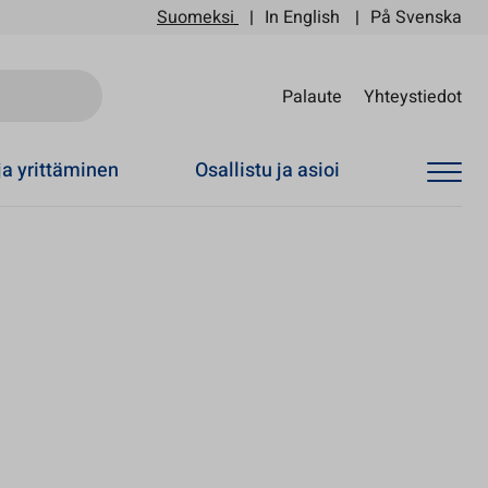
Suomeksi
In English
På Svenska
Sii
Palaute
Yhteystiedot
ja yrittäminen
Osallistu ja asioi