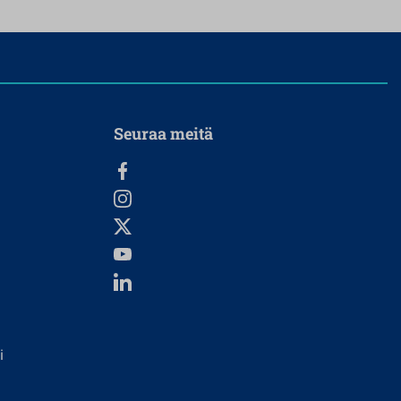
Seuraa meitä
i