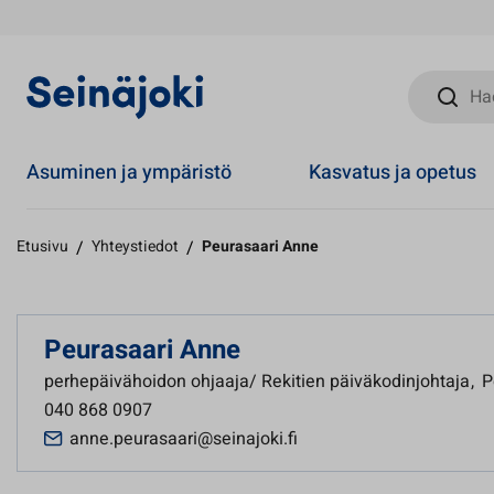
Hae sivust
Asuminen ja ympäristö
Kasvatus ja opetus
Etusivu
/
Yhteystiedot
/
Peurasaari Anne
Peurasaari Anne
perhepäivähoidon ohjaaja/ Rekitien päiväkodinjohtaja
,
P
040 868 0907
anne.peurasaari@seinajoki.fi