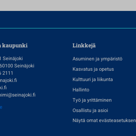
n kaupunki
Linkkejä
1 Seinäjoki
Asuminen ja ympäristö
 60100 Seinäjoki
Kasvatus ja opetus
6 2111
Kulttuuri ja liikunta
ajoki.fi
i.fi
Hallinto
imi@seinajoki.fi
Työ ja yrittäminen
je
Osallistu ja asioi
Näytä omat evästeasetuksen