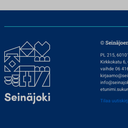
© Seinäjoe
PL 215, 6010
Kirkkokatu 6,
vaihde 06 41
kirjaamo@sein
info@seinajok
etunimi.sukun
Tilaa uutiskir