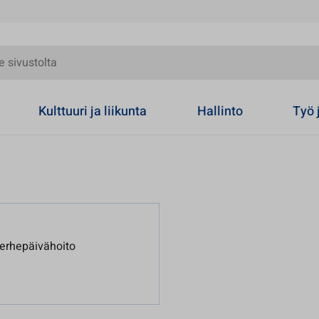
olta
Kulttuuri ja liikunta
Hallinto
Työ 
erhepäivähoito