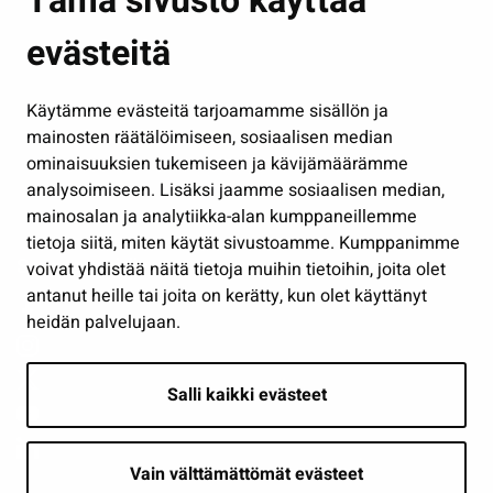
Tämä sivusto käyttää
Kasvatus ja opetus
evästeitä
Kulttuuri ja liikunta
Hallinto
Käytämme evästeitä tarjoamamme sisällön ja
Työ ja yrittäminen
mainosten räätälöimiseen, sosiaalisen median
Osallistu ja asioi
ominaisuuksien tukemiseen ja kävijämäärämme
analysoimiseen. Lisäksi jaamme sosiaalisen median,
Näytä omat evästeasetukseni
mainosalan ja analytiikka-alan kumppaneillemme
tietoja siitä, miten käytät sivustoamme. Kumppanimme
Seuraa meitä
voivat yhdistää näitä tietoja muihin tietoihin, joita olet
antanut heille tai joita on kerätty, kun olet käyttänyt
heidän palvelujaan.
Salli kaikki evästeet
Vain välttämättömät evästeet