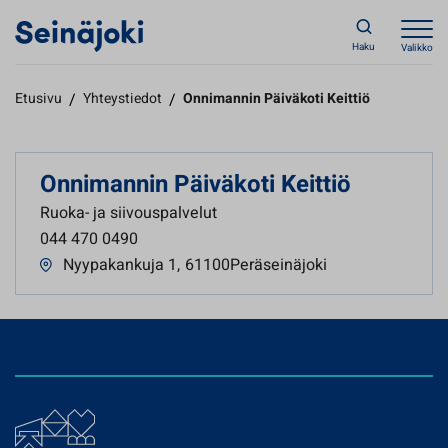
Haku
Valikko
Etusivu
/
Yhteystiedot
/
Onnimannin Päiväkoti Keittiö
Onnimannin Päiväkoti Keittiö
Ruoka- ja siivouspalvelut
044 470 0490
Nyypakankuja 1
,
61100Peräseinäjoki