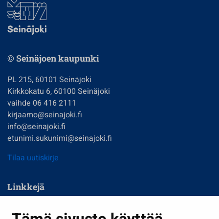
© Seinäjoen kaupunki
PL 215, 60101 Seinäjoki
Kirkkokatu 6, 60100 Seinäjoki
vaihde 06 416 2111
kirjaamo@seinajoki.fi
info@seinajoki.fi
etunimi.sukunimi@seinajoki.fi
Tilaa uutiskirje
Linkkejä
Asuminen ja ympäristö