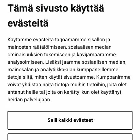
Asuminen ja ympäristö
Tämä sivusto käyttää
Kasvatus ja opetus
evästeitä
Kulttuuri ja liikunta
Hallinto
Käytämme evästeitä tarjoamamme sisällön ja
Työ ja yrittäminen
mainosten räätälöimiseen, sosiaalisen median
Osallistu ja asioi
ominaisuuksien tukemiseen ja kävijämäärämme
analysoimiseen. Lisäksi jaamme sosiaalisen median,
Näytä omat evästeasetukseni
mainosalan ja analytiikka-alan kumppaneillemme
tietoja siitä, miten käytät sivustoamme. Kumppanimme
Seuraa meitä
voivat yhdistää näitä tietoja muihin tietoihin, joita olet
antanut heille tai joita on kerätty, kun olet käyttänyt
heidän palvelujaan.
Salli kaikki evästeet