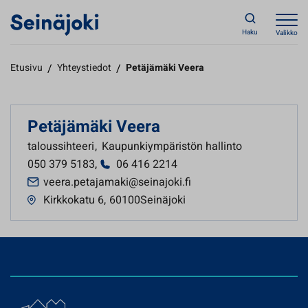
Haku
Valikko
Etusivu
/
Yhteystiedot
/
Petäjämäki Veera
Petäjämäki Veera
taloussihteeri
,
Kaupunkiympäristön hallinto
050 379 5183
,
06 416 2214
veera.petajamaki@seinajoki.fi
Kirkkokatu 6
,
60100Seinäjoki