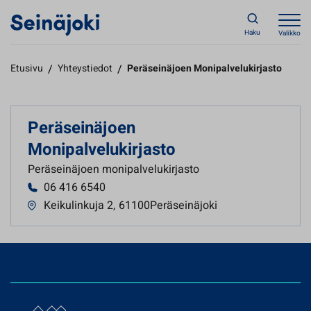
Haku
Valikko
Etusivu
/
Yhteystiedot
/
Peräseinäjoen Monipalvelukirjasto
Peräseinäjoen
Monipalvelukirjasto
Peräseinäjoen monipalvelukirjasto
06 416 6540
Keikulinkuja 2
,
61100Peräseinäjoki