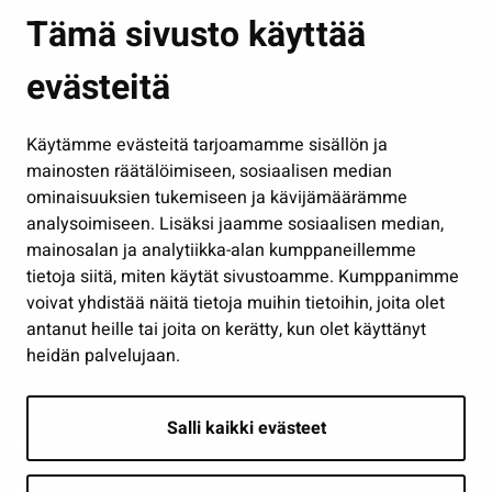
Asuminen ja ympäristö
Tämä sivusto käyttää
Kasvatus ja opetus
evästeitä
Kulttuuri ja liikunta
Hallinto
Käytämme evästeitä tarjoamamme sisällön ja
Työ ja yrittäminen
mainosten räätälöimiseen, sosiaalisen median
Osallistu ja asioi
ominaisuuksien tukemiseen ja kävijämäärämme
analysoimiseen. Lisäksi jaamme sosiaalisen median,
Näytä omat evästeasetukseni
mainosalan ja analytiikka-alan kumppaneillemme
tietoja siitä, miten käytät sivustoamme. Kumppanimme
Seuraa meitä
voivat yhdistää näitä tietoja muihin tietoihin, joita olet
antanut heille tai joita on kerätty, kun olet käyttänyt
heidän palvelujaan.
Salli kaikki evästeet