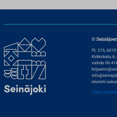
© Seinäjoe
PL 215, 6010
Kirkkokatu 6,
vaihde 06 41
kirjaamo@sein
info@seinajok
etunimi.sukun
Tilaa uutiskir