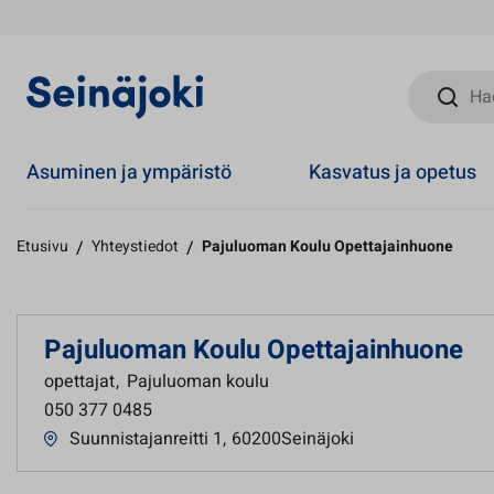
Hae sivust
Asuminen ja ympäristö
Kasvatus ja opetus
Etusivu
/
Yhteystiedot
/
Pajuluoman Koulu Opettajainhuone
Pajuluoman Koulu Opettajainhuone
opettajat
,
Pajuluoman koulu
050 377 0485
Suunnistajanreitti 1
,
60200Seinäjoki