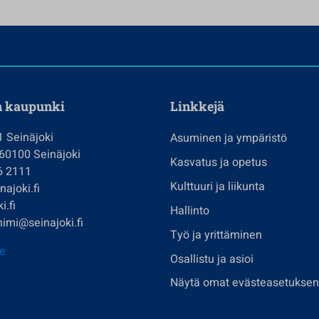
n kaupunki
Linkkejä
1 Seinäjoki
Asuminen ja ympäristö
 60100 Seinäjoki
Kasvatus ja opetus
6 2111
Kulttuuri ja liikunta
ajoki.fi
i.fi
Hallinto
imi@seinajoki.fi
Työ ja yrittäminen
je
Osallistu ja asioi
Näytä omat evästeasetuksen