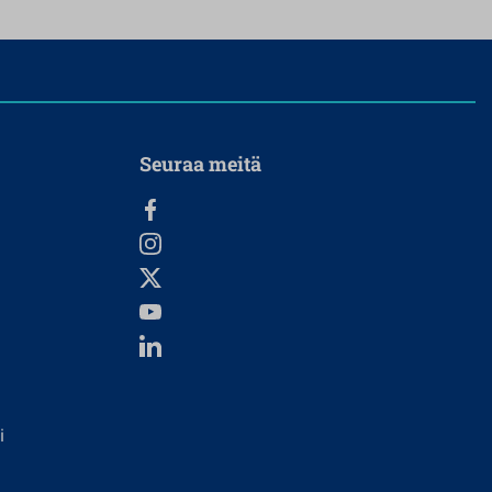
Seuraa meitä
i