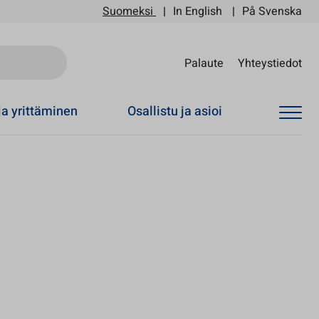
Suomeksi
In English
På Svenska
Sii
Palaute
Yhteystiedot
ja yrittäminen
Osallistu ja asioi