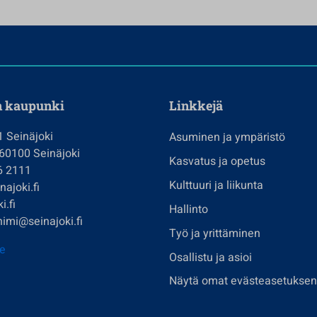
n kaupunki
Linkkejä
1 Seinäjoki
Asuminen ja ympäristö
 60100 Seinäjoki
Kasvatus ja opetus
6 2111
Kulttuuri ja liikunta
ajoki.fi
i.fi
Hallinto
imi@seinajoki.fi
Työ ja yrittäminen
je
Osallistu ja asioi
Näytä omat evästeasetuksen