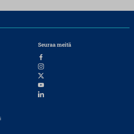
Seuraa meitä
i