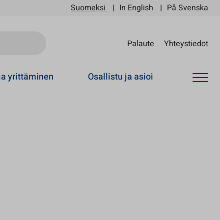
Suomeksi
In English
På Svenska
Sii
Palaute
Yhteystiedot
ja yrittäminen
Osallistu ja asioi