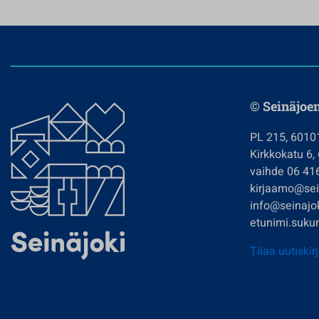
© Seinäjoe
PL 215, 6010
Kirkkokatu 6,
vaihde 06 41
kirjaamo@sein
info@seinajok
etunimi.sukun
Tilaa uutiskir