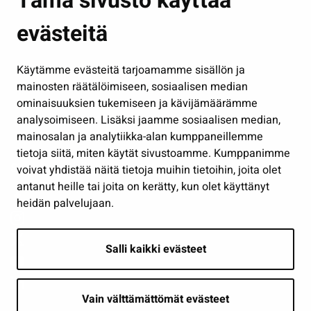
Tämä sivusto käyttää
Kasvatus ja opetus
evästeitä
Kulttuuri ja liikunta
Hallinto
Käytämme evästeitä tarjoamamme sisällön ja
Työ ja yrittäminen
mainosten räätälöimiseen, sosiaalisen median
Osallistu ja asioi
ominaisuuksien tukemiseen ja kävijämäärämme
analysoimiseen. Lisäksi jaamme sosiaalisen median,
Näytä omat evästeasetukseni
mainosalan ja analytiikka-alan kumppaneillemme
tietoja siitä, miten käytät sivustoamme. Kumppanimme
Seuraa meitä
voivat yhdistää näitä tietoja muihin tietoihin, joita olet
antanut heille tai joita on kerätty, kun olet käyttänyt
heidän palvelujaan.
Salli kaikki evästeet
Vain välttämättömät evästeet