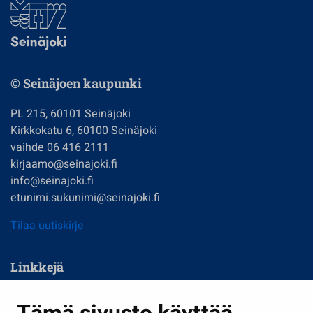
© Seinäjoen kaupunki
PL 215, 60101 Seinäjoki
Kirkkokatu 6, 60100 Seinäjoki
vaihde 06 416 2111
kirjaamo@seinajoki.fi
info@seinajoki.fi
etunimi.sukunimi@seinajoki.fi
Tilaa uutiskirje
Linkkejä
Asuminen ja ympäristö