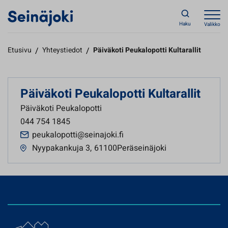
Haku
Valikko
Etusivu
/
Yhteystiedot
/
Päiväkoti Peukalopotti Kultarallit
Päiväkoti Peukalopotti Kultarallit
Päiväkoti Peukalopotti
044 754 1845
peukalopotti@seinajoki.fi
Nyypakankuja 3
,
61100Peräseinäjoki