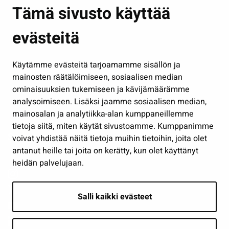
Asuminen ja ympäristö
Tämä sivusto käyttää
Kasvatus ja opetus
evästeitä
Kulttuuri ja liikunta
Hallinto
Käytämme evästeitä tarjoamamme sisällön ja
Työ ja yrittäminen
mainosten räätälöimiseen, sosiaalisen median
Osallistu ja asioi
ominaisuuksien tukemiseen ja kävijämäärämme
analysoimiseen. Lisäksi jaamme sosiaalisen median,
Näytä omat evästeasetukseni
mainosalan ja analytiikka-alan kumppaneillemme
tietoja siitä, miten käytät sivustoamme. Kumppanimme
Seuraa meitä
voivat yhdistää näitä tietoja muihin tietoihin, joita olet
antanut heille tai joita on kerätty, kun olet käyttänyt
heidän palvelujaan.
Salli kaikki evästeet