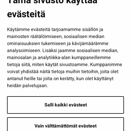
Tämä sivusto käyttää
Kasvatus ja opetus
evästeitä
Kulttuuri ja liikunta
Hallinto
Käytämme evästeitä tarjoamamme sisällön ja
Työ ja yrittäminen
mainosten räätälöimiseen, sosiaalisen median
Osallistu ja asioi
ominaisuuksien tukemiseen ja kävijämäärämme
analysoimiseen. Lisäksi jaamme sosiaalisen median,
Näytä omat evästeasetukseni
mainosalan ja analytiikka-alan kumppaneillemme
tietoja siitä, miten käytät sivustoamme. Kumppanimme
Seuraa meitä
voivat yhdistää näitä tietoja muihin tietoihin, joita olet
antanut heille tai joita on kerätty, kun olet käyttänyt
heidän palvelujaan.
Salli kaikki evästeet
Vain välttämättömät evästeet