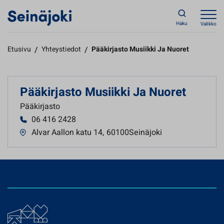
Haku
Valikko
Etusivu
/
Yhteystiedot
/
Pääkirjasto Musiikki Ja Nuoret
Pääkirjasto Musiikki Ja Nuoret
Pääkirjasto
06 416 2428
Alvar Aallon katu 14
,
60100Seinäjoki