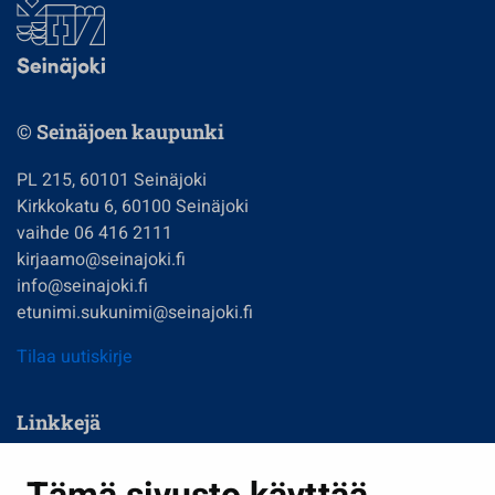
© Seinäjoen kaupunki
PL 215, 60101 Seinäjoki
Kirkkokatu 6, 60100 Seinäjoki
vaihde 06 416 2111
kirjaamo@seinajoki.fi
info@seinajoki.fi
etunimi.sukunimi@seinajoki.fi
Tilaa uutiskirje
Linkkejä
Asuminen ja ympäristö