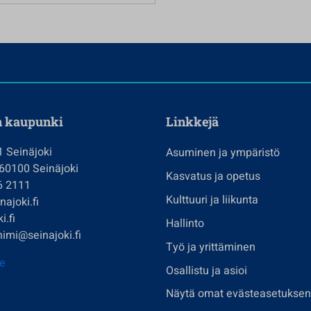
n kaupunki
Linkkejä
1 Seinäjoki
Asuminen ja ympäristö
 60100 Seinäjoki
Kasvatus ja opetus
6 2111
Kulttuuri ja liikunta
ajoki.fi
i.fi
Hallinto
imi@seinajoki.fi
Työ ja yrittäminen
je
Osallistu ja asioi
Näytä omat evästeasetuksen