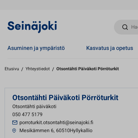
Hae sivust
Asuminen ja ympäristö
Kasvatus ja opetus
Etusivu
/
Yhteystiedot
/
Otsontähti Päiväkoti Pörröturkit
Otsontähti Päiväkoti Pörröturkit
Otsontähti päiväkoti
050 477 5179
porroturkit.otsontahti@seinajoki.fi
Mesikämmen 6
,
60510Hyllykallio