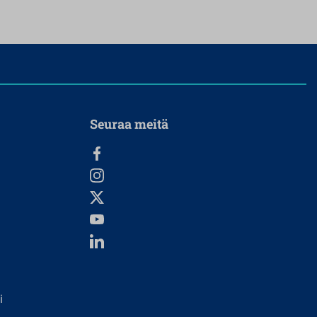
Seuraa meitä
i