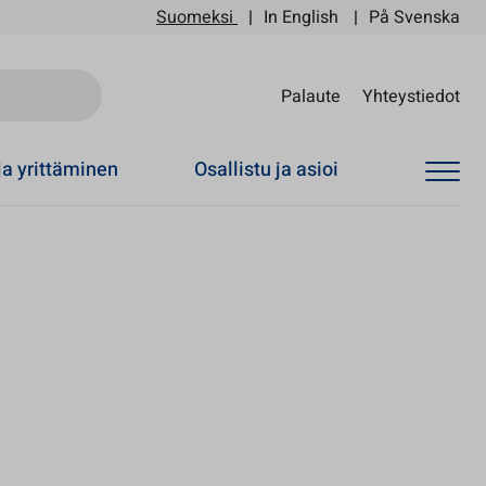
Suomeksi
In English
På Svenska
Sii
Palaute
Yhteystiedot
ja yrittäminen
Osallistu ja asioi