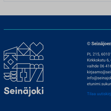
© Seinäjoe
PL 215, 6010
Kirkkokatu 6,
vaihde 06 41
kirjaamo@sein
info@seinajok
etunimi.sukun
Tilaa uutiskir