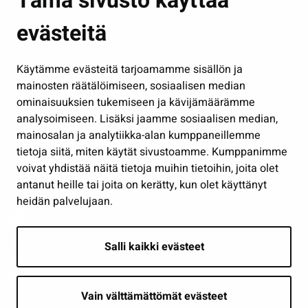
Tämä sivusto käyttää
Kasvatus ja opetus
evästeitä
Kulttuuri ja liikunta
Hallinto
Käytämme evästeitä tarjoamamme sisällön ja
Työ ja yrittäminen
mainosten räätälöimiseen, sosiaalisen median
Osallistu ja asioi
ominaisuuksien tukemiseen ja kävijämäärämme
analysoimiseen. Lisäksi jaamme sosiaalisen median,
Näytä omat evästeasetukseni
mainosalan ja analytiikka-alan kumppaneillemme
tietoja siitä, miten käytät sivustoamme. Kumppanimme
Seuraa meitä
voivat yhdistää näitä tietoja muihin tietoihin, joita olet
antanut heille tai joita on kerätty, kun olet käyttänyt
heidän palvelujaan.
Salli kaikki evästeet
Vain välttämättömät evästeet