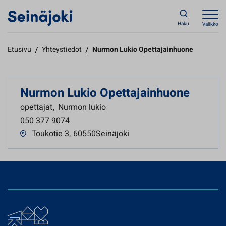
Haku
Valikko
Etusivu
/
Yhteystiedot
/
Nurmon Lukio Opettajainhuone
Nurmon Lukio Opettajainhuone
opettajat
,
Nurmon lukio
050 377 9074
Toukotie 3
,
60550Seinäjoki