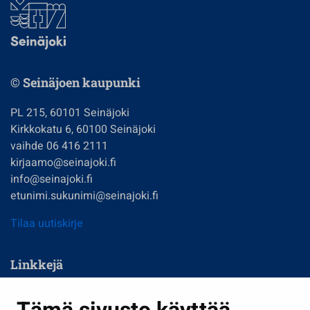
© Seinäjoen kaupunki
PL 215, 60101 Seinäjoki
Kirkkokatu 6, 60100 Seinäjoki
vaihde 06 416 2111
kirjaamo@seinajoki.fi
info@seinajoki.fi
etunimi.sukunimi@seinajoki.fi
Tilaa uutiskirje
Linkkejä
Asuminen ja ympäristö