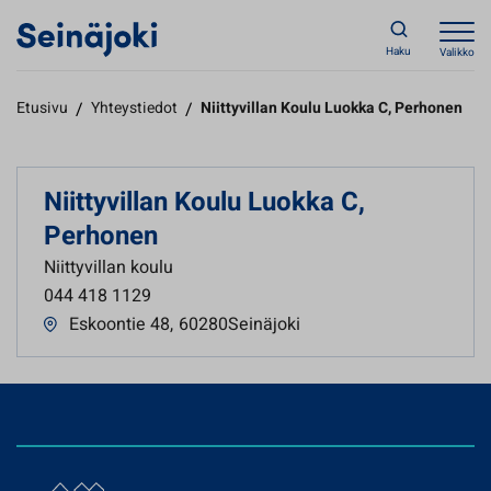
Haku
Valikko
Etusivu
/
Yhteystiedot
/
Niittyvillan Koulu Luokka C, Perhonen
Niittyvillan Koulu Luokka C,
Perhonen
Niittyvillan koulu
044 418 1129
Eskoontie 48
,
60280Seinäjoki