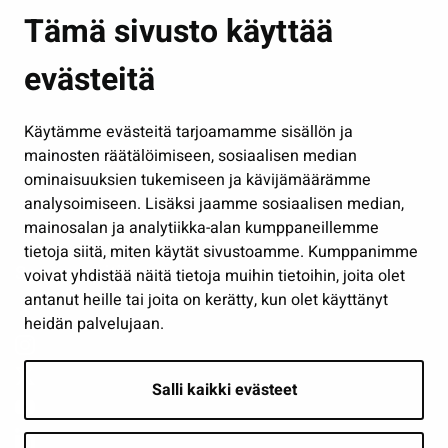
Asuminen ja ympäristö
Tämä sivusto käyttää
Kasvatus ja opetus
evästeitä
Kulttuuri ja liikunta
Hallinto
Käytämme evästeitä tarjoamamme sisällön ja
Työ ja yrittäminen
mainosten räätälöimiseen, sosiaalisen median
Osallistu ja asioi
ominaisuuksien tukemiseen ja kävijämäärämme
analysoimiseen. Lisäksi jaamme sosiaalisen median,
Näytä omat evästeasetukseni
mainosalan ja analytiikka-alan kumppaneillemme
tietoja siitä, miten käytät sivustoamme. Kumppanimme
Seuraa meitä
voivat yhdistää näitä tietoja muihin tietoihin, joita olet
antanut heille tai joita on kerätty, kun olet käyttänyt
heidän palvelujaan.
Salli kaikki evästeet