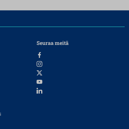
Seuraa meitä
i