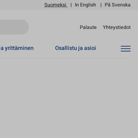
Suomeksi
In English
På Svenska
Sii
Palaute
Yhteystiedot
ja yrittäminen
Osallistu ja asioi