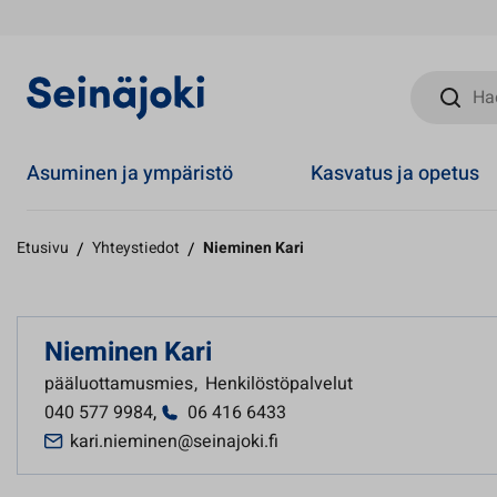
Hae sivust
Asuminen ja ympäristö
Kasvatus ja opetus
Etusivu
/
Yhteystiedot
/
Nieminen Kari
Nieminen Kari
pääluottamusmies
,
Henkilöstöpalvelut
040 577 9984
,
06 416 6433
kari.nieminen@seinajoki.fi