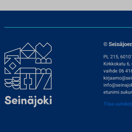
© Seinäjoe
PL 215, 6010
Kirkkokatu 6,
vaihde 06 41
kirjaamo@sein
info@seinajok
etunimi.sukun
Tilaa uutiskir