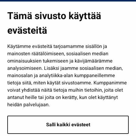
Asuminen ja ympäristö
Tämä sivusto käyttää
Kasvatus ja opetus
evästeitä
Kulttuuri ja liikunta
Hallinto
Käytämme evästeitä tarjoamamme sisällön ja
Työ ja yrittäminen
mainosten räätälöimiseen, sosiaalisen median
Osallistu ja asioi
ominaisuuksien tukemiseen ja kävijämäärämme
analysoimiseen. Lisäksi jaamme sosiaalisen median,
Näytä omat evästeasetukseni
mainosalan ja analytiikka-alan kumppaneillemme
tietoja siitä, miten käytät sivustoamme. Kumppanimme
Seuraa meitä
voivat yhdistää näitä tietoja muihin tietoihin, joita olet
antanut heille tai joita on kerätty, kun olet käyttänyt
heidän palvelujaan.
Salli kaikki evästeet