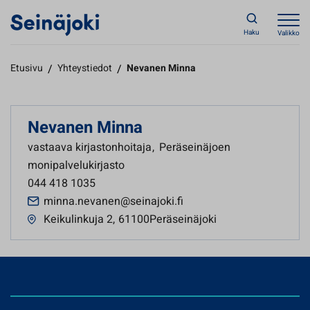
Haku
Valikko
Etusivu
/
Yhteystiedot
/
Nevanen Minna
Nevanen Minna
vastaava kirjastonhoitaja
,
Peräseinäjoen
monipalvelukirjasto
044 418 1035
minna.nevanen@seinajoki.fi
Keikulinkuja 2
,
61100Peräseinäjoki