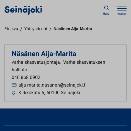
Haku
Valikko
Etusivu
/
Yhteystiedot
/
Näsänen Aija-Marita
Näsänen Aija-Marita
varhaiskasvatusjohtaja
,
Varhaiskasvatuksen
hallinto
040 868 0902
aija-marita.nasanen@seinajoki.fi
Kirkkokatu 6
,
60100 Seinäjoki