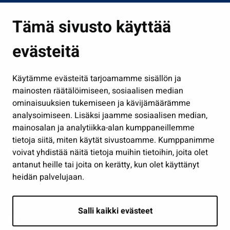
Asuminen ja ympäristö
Tämä sivusto käyttää
Kasvatus ja opetus
evästeitä
Kulttuuri ja liikunta
Hallinto
Käytämme evästeitä tarjoamamme sisällön ja
Työ ja yrittäminen
mainosten räätälöimiseen, sosiaalisen median
Osallistu ja asioi
ominaisuuksien tukemiseen ja kävijämäärämme
analysoimiseen. Lisäksi jaamme sosiaalisen median,
Näytä omat evästeasetukseni
mainosalan ja analytiikka-alan kumppaneillemme
tietoja siitä, miten käytät sivustoamme. Kumppanimme
Seuraa meitä
voivat yhdistää näitä tietoja muihin tietoihin, joita olet
antanut heille tai joita on kerätty, kun olet käyttänyt
heidän palvelujaan.
Salli kaikki evästeet