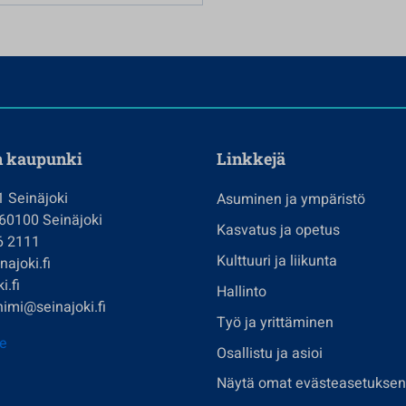
n kaupunki
Linkkejä
1 Seinäjoki
Asuminen ja ympäristö
 60100 Seinäjoki
Kasvatus ja opetus
6 2111
Kulttuuri ja liikunta
ajoki.fi
i.fi
Hallinto
imi@seinajoki.fi
Työ ja yrittäminen
je
Osallistu ja asioi
Näytä omat evästeasetuksen