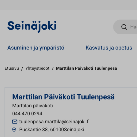
Hae sivust
Asuminen ja ympäristö
Kasvatus ja opetus
Etusivu
/
Yhteystiedot
/
Marttilan Päiväkoti Tuulenpesä
Marttilan Päiväkoti Tuulenpesä
Marttilan päiväkoti
044 470 0294
tuulenpesa.marttila@seinajoki.fi
Puskantie 38
,
60100Seinäjoki