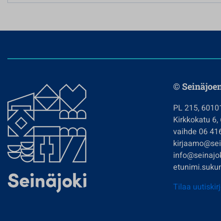
© Seinäjoe
PL 215, 6010
Kirkkokatu 6,
vaihde 06 41
kirjaamo@sein
info@seinajok
etunimi.sukun
Tilaa uutiskir