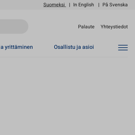
Suomeksi
In English
På Svenska
Sii
Palaute
Yhteystiedot
ja yrittäminen
Osallistu ja asioi