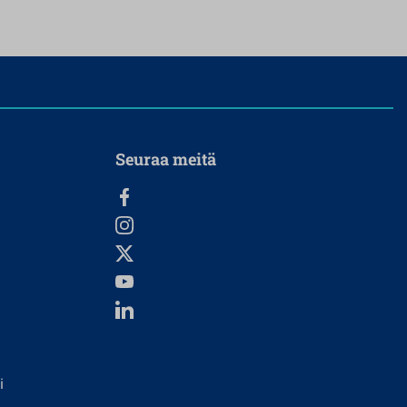
Seuraa meitä
i