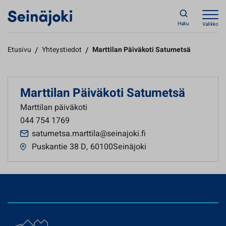
Haku
Valikko
Etusivu
/
Yhteystiedot
/
Marttilan Päiväkoti Satumetsä
Marttilan Päiväkoti Satumetsä
Marttilan päiväkoti
044 754 1769
satumetsa.marttila@seinajoki.fi
Puskantie 38 D
,
60100Seinäjoki