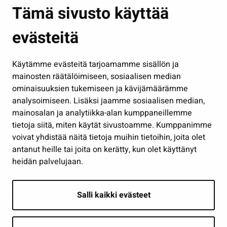
Asuminen ja ympäristö
Tämä sivusto käyttää
Kasvatus ja opetus
evästeitä
Kulttuuri ja liikunta
Hallinto
Käytämme evästeitä tarjoamamme sisällön ja
Työ ja yrittäminen
mainosten räätälöimiseen, sosiaalisen median
Osallistu ja asioi
ominaisuuksien tukemiseen ja kävijämäärämme
analysoimiseen. Lisäksi jaamme sosiaalisen median,
Näytä omat evästeasetukseni
mainosalan ja analytiikka-alan kumppaneillemme
tietoja siitä, miten käytät sivustoamme. Kumppanimme
Seuraa meitä
voivat yhdistää näitä tietoja muihin tietoihin, joita olet
antanut heille tai joita on kerätty, kun olet käyttänyt
heidän palvelujaan.
Salli kaikki evästeet