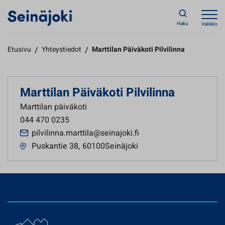
Haku
Valikko
Etusivu
/
Yhteystiedot
/
Marttilan Päiväkoti Pilvilinna
Marttilan Päiväkoti Pilvilinna
Marttilan päiväkoti
044 470 0235
pilvilinna.marttila@seinajoki.fi
Puskantie 38
,
60100Seinäjoki