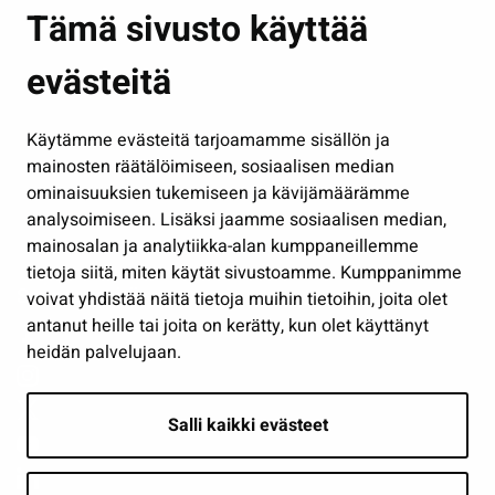
Asuminen ja ympäristö
Tämä sivusto käyttää
Kasvatus ja opetus
evästeitä
Kulttuuri ja liikunta
Hallinto
Käytämme evästeitä tarjoamamme sisällön ja
Työ ja yrittäminen
mainosten räätälöimiseen, sosiaalisen median
Osallistu ja asioi
ominaisuuksien tukemiseen ja kävijämäärämme
analysoimiseen. Lisäksi jaamme sosiaalisen median,
Näytä omat evästeasetukseni
mainosalan ja analytiikka-alan kumppaneillemme
tietoja siitä, miten käytät sivustoamme. Kumppanimme
Seuraa meitä
voivat yhdistää näitä tietoja muihin tietoihin, joita olet
antanut heille tai joita on kerätty, kun olet käyttänyt
heidän palvelujaan.
Salli kaikki evästeet