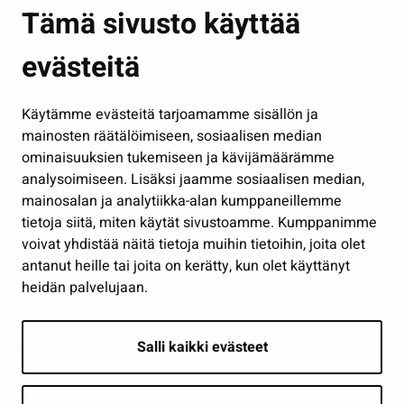
Asuminen ja ympäristö
Tämä sivusto käyttää
Kasvatus ja opetus
evästeitä
Kulttuuri ja liikunta
Hallinto
Käytämme evästeitä tarjoamamme sisällön ja
Työ ja yrittäminen
mainosten räätälöimiseen, sosiaalisen median
Osallistu ja asioi
ominaisuuksien tukemiseen ja kävijämäärämme
analysoimiseen. Lisäksi jaamme sosiaalisen median,
Näytä omat evästeasetukseni
mainosalan ja analytiikka-alan kumppaneillemme
tietoja siitä, miten käytät sivustoamme. Kumppanimme
Seuraa meitä
voivat yhdistää näitä tietoja muihin tietoihin, joita olet
antanut heille tai joita on kerätty, kun olet käyttänyt
heidän palvelujaan.
Salli kaikki evästeet