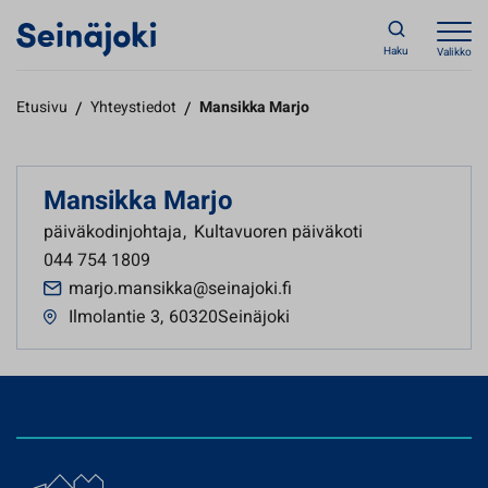
Haku
Valikko
Etusivu
/
Yhteystiedot
/
Mansikka Marjo
Mansikka Marjo
päiväkodinjohtaja
,
Kultavuoren päiväkoti
044 754 1809
marjo.mansikka@seinajoki.fi
Ilmolantie 3
,
60320Seinäjoki