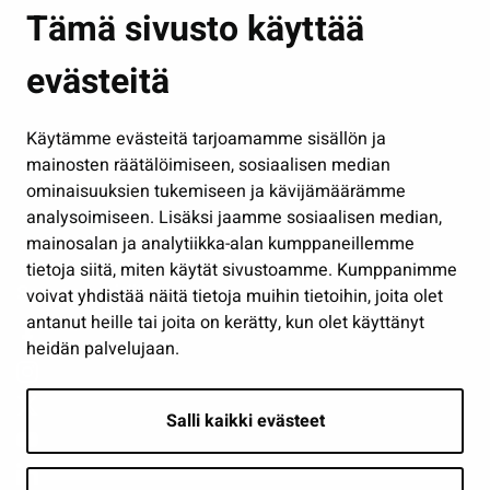
Asuminen ja ympäristö
Tämä sivusto käyttää
Kasvatus ja opetus
evästeitä
Kulttuuri ja liikunta
Hallinto
Käytämme evästeitä tarjoamamme sisällön ja
Työ ja yrittäminen
mainosten räätälöimiseen, sosiaalisen median
Osallistu ja asioi
ominaisuuksien tukemiseen ja kävijämäärämme
analysoimiseen. Lisäksi jaamme sosiaalisen median,
Näytä omat evästeasetukseni
mainosalan ja analytiikka-alan kumppaneillemme
tietoja siitä, miten käytät sivustoamme. Kumppanimme
Seuraa meitä
voivat yhdistää näitä tietoja muihin tietoihin, joita olet
antanut heille tai joita on kerätty, kun olet käyttänyt
heidän palvelujaan.
Salli kaikki evästeet