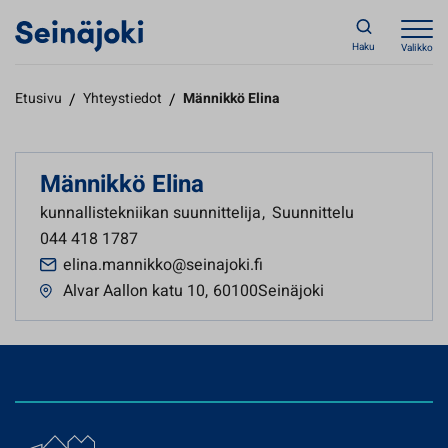
Haku
Valikko
Etusivu
/
Yhteystiedot
/
Männikkö Elina
Männikkö Elina
kunnallistekniikan suunnittelija
,
Suunnittelu
044 418 1787
elina.mannikko@seinajoki.fi
Alvar Aallon katu 10
,
60100Seinäjoki