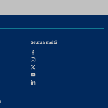
Seuraa meitä
i