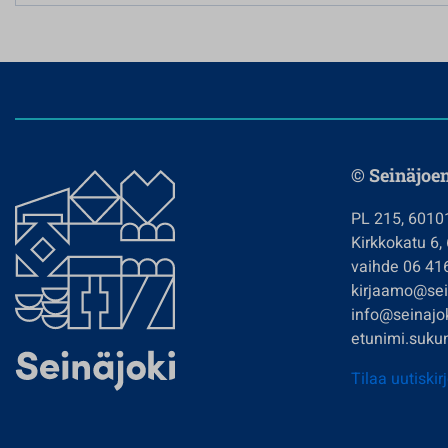
© Seinäjoe
PL 215, 6010
Kirkkokatu 6,
vaihde 06 41
kirjaamo@sein
info@seinajok
etunimi.sukun
Tilaa uutiskir