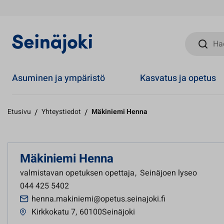
Hae sivust
Asuminen ja ympäristö
Kasvatus ja opetus
Etusivu
/
Yhteystiedot
/
Mäkiniemi Henna
Mäkiniemi Henna
valmistavan opetuksen opettaja
,
Seinäjoen lyseo
044 425 5402
henna.makiniemi@opetus.seinajoki.fi
Kirkkokatu 7
,
60100Seinäjoki