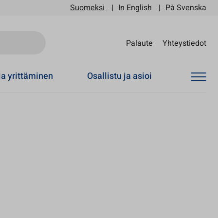
Suomeksi
In English
På Svenska
Sii
Palaute
Yhteystiedot
ja yrittäminen
Osallistu ja asioi