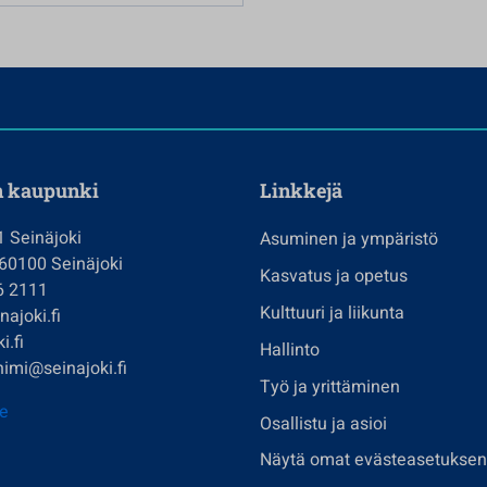
n kaupunki
Linkkejä
1 Seinäjoki
Asuminen ja ympäristö
 60100 Seinäjoki
Kasvatus ja opetus
6 2111
Kulttuuri ja liikunta
ajoki.fi
i.fi
Hallinto
imi@seinajoki.fi
Työ ja yrittäminen
je
Osallistu ja asioi
Näytä omat evästeasetuksen