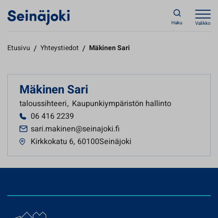
Haku
Valikko
Etusivu
/
Yhteystiedot
/
Mäkinen Sari
Mäkinen Sari
taloussihteeri
,
Kaupunkiympäristön hallinto
06 416 2239
sari.makinen@seinajoki.fi
Kirkkokatu 6
,
60100Seinäjoki