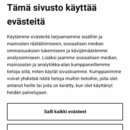
Asuminen ja ympäristö
Tämä sivusto käyttää
Kasvatus ja opetus
evästeitä
Kulttuuri ja liikunta
Hallinto
Käytämme evästeitä tarjoamamme sisällön ja
Työ ja yrittäminen
mainosten räätälöimiseen, sosiaalisen median
Osallistu ja asioi
ominaisuuksien tukemiseen ja kävijämäärämme
analysoimiseen. Lisäksi jaamme sosiaalisen median,
Näytä omat evästeasetukseni
mainosalan ja analytiikka-alan kumppaneillemme
tietoja siitä, miten käytät sivustoamme. Kumppanimme
Seuraa meitä
voivat yhdistää näitä tietoja muihin tietoihin, joita olet
antanut heille tai joita on kerätty, kun olet käyttänyt
heidän palvelujaan.
Salli kaikki evästeet