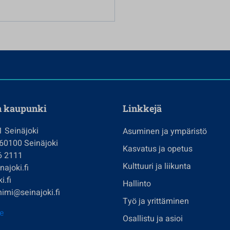
n kaupunki
Linkkejä
1 Seinäjoki
Asuminen ja ympäristö
 60100 Seinäjoki
Kasvatus ja opetus
6 2111
Kulttuuri ja liikunta
ajoki.fi
i.fi
Hallinto
imi@seinajoki.fi
Työ ja yrittäminen
je
Osallistu ja asioi