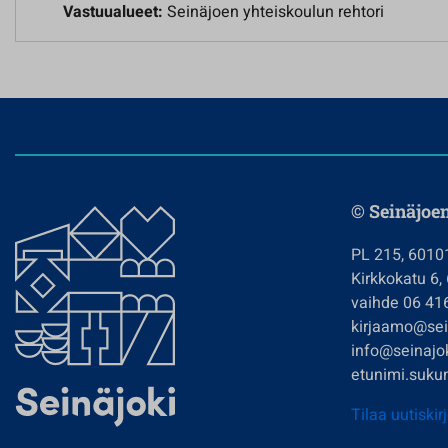
Vastuualueet:
Seinäjoen yhteiskoulun rehtori
© Seinäjoe
PL 215, 6010
Kirkkokatu 6,
vaihde 06 41
kirjaamo@sein
info@seinajok
etunimi.sukun
Tilaa uutiskir