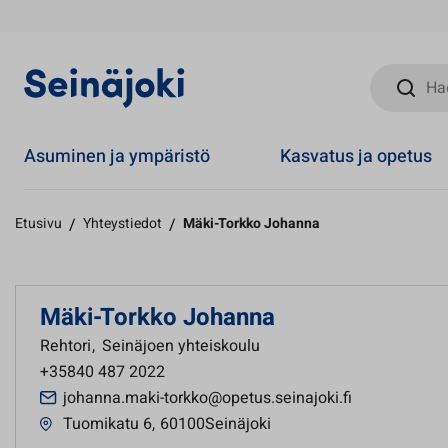
Hae sivust
Asuminen ja ympäristö
Kasvatus ja opetus
Etusivu
/
Yhteystiedot
/
Mäki-Torkko Johanna
Mäki-Torkko Johanna
Rehtori
,
Seinäjoen yhteiskoulu
+35840 487 2022
johanna.maki-torkko@opetus.seinajoki.fi
Tuomikatu 6
,
60100Seinäjoki