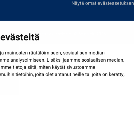
Näytä omat evästeasetuksen
evästeitä
Saavutettavuusseloste
| © Seinäjoki 2026
a mainosten räätälöimiseen, sosiaalisen median
mme analysoimiseen. Lisäksi jaamme sosiaalisen median,
mme tietoja siitä, miten käytät sivustoamme.
in tietoihin, joita olet antanut heille tai joita on kerätty,