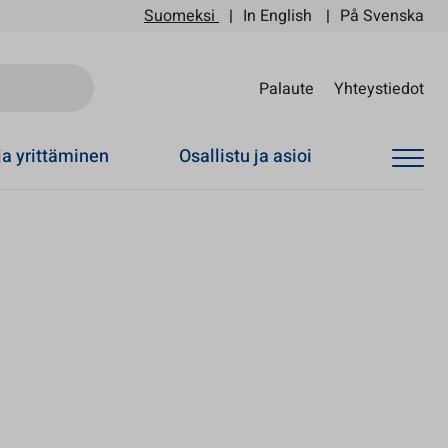
Suomeksi
In English
På Svenska
Sii
Palaute
Yhteystiedot
ja yrittäminen
Osallistu ja asioi