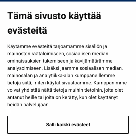
Asuminen ja ympäristö
Tämä sivusto käyttää
Kasvatus ja opetus
evästeitä
Kulttuuri ja liikunta
Hallinto
Käytämme evästeitä tarjoamamme sisällön ja
Työ ja yrittäminen
mainosten räätälöimiseen, sosiaalisen median
Osallistu ja asioi
ominaisuuksien tukemiseen ja kävijämäärämme
analysoimiseen. Lisäksi jaamme sosiaalisen median,
Näytä omat evästeasetukseni
mainosalan ja analytiikka-alan kumppaneillemme
tietoja siitä, miten käytät sivustoamme. Kumppanimme
Seuraa meitä
voivat yhdistää näitä tietoja muihin tietoihin, joita olet
antanut heille tai joita on kerätty, kun olet käyttänyt
heidän palvelujaan.
Salli kaikki evästeet