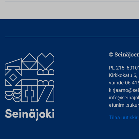
© Seinäjoe
PL 215, 6010
Kirkkokatu 6,
vaihde 06 41
kirjaamo@sein
info@seinajok
etunimi.sukun
Tilaa uutiskir