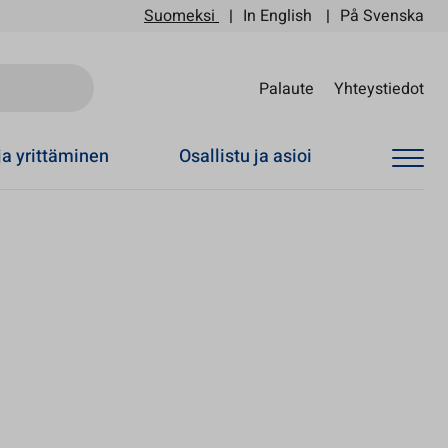
Suomeksi
In English
På Svenska
Sii
Palaute
Yhteystiedot
ja yrittäminen
Osallistu ja asioi