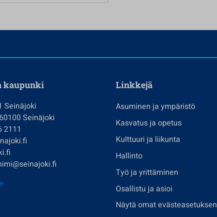
n kaupunki
Linkkejä
1 Seinäjoki
Asuminen ja ympäristö
 60100 Seinäjoki
Kasvatus ja opetus
6 2111
Kulttuuri ja liikunta
ajoki.fi
i.fi
Hallinto
imi@seinajoki.fi
Työ ja yrittäminen
je
Osallistu ja asioi
Näytä omat evästeasetuksen