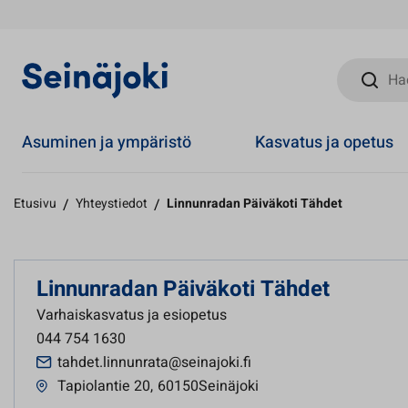
Hae sivust
Asuminen ja ympäristö
Kasvatus ja opetus
Etusivu
/
Yhteystiedot
/
Linnunradan Päiväkoti Tähdet
Linnunradan Päiväkoti Tähdet
Varhaiskasvatus ja esiopetus
044 754 1630
tahdet.linnunrata@seinajoki.fi
Tapiolantie 20
,
60150Seinäjoki