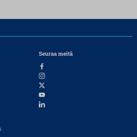
Seuraa meitä
i