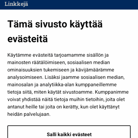
Linkkejä
Asuminen ja ympäristö
Tämä sivusto käyttää
Kasvatus ja opetus
evästeitä
Kulttuuri ja liikunta
Hallinto
Käytämme evästeitä tarjoamamme sisällön ja
Työ ja yrittäminen
mainosten räätälöimiseen, sosiaalisen median
Osallistu ja asioi
ominaisuuksien tukemiseen ja kävijämäärämme
analysoimiseen. Lisäksi jaamme sosiaalisen median,
Näytä omat evästeasetukseni
mainosalan ja analytiikka-alan kumppaneillemme
tietoja siitä, miten käytät sivustoamme. Kumppanimme
Seuraa meitä
voivat yhdistää näitä tietoja muihin tietoihin, joita olet
antanut heille tai joita on kerätty, kun olet käyttänyt
heidän palvelujaan.
Salli kaikki evästeet