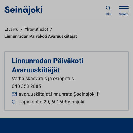
Haku
Valikko
Etusivu
/
Yhteystiedot
/
Linnunradan Päiväkoti Avaruuskiitäjät
Linnunradan Päiväkoti
Avaruuskiitäjät
Varhaiskasvatus ja esiopetus
040 353 2885
avaruuskiitajat.linnunrata@seinajoki.fi
Tapiolantie 20
,
60150Seinäjoki