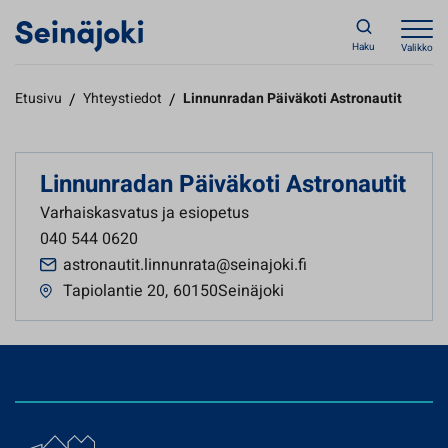
Haku
Valikko
Etusivu
/
Yhteystiedot
/
Linnunradan Päiväkoti Astronautit
Linnunradan Päiväkoti Astronautit
Varhaiskasvatus ja esiopetus
040 544 0620
astronautit.linnunrata@seinajoki.fi
Tapiolantie 20
,
60150Seinäjoki