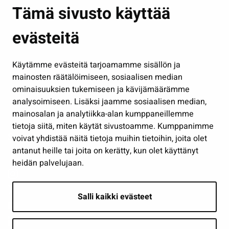
Asuminen ja ympäristö
Tämä sivusto käyttää
Kasvatus ja opetus
evästeitä
Kulttuuri ja liikunta
Hallinto
Käytämme evästeitä tarjoamamme sisällön ja
Työ ja yrittäminen
mainosten räätälöimiseen, sosiaalisen median
Osallistu ja asioi
ominaisuuksien tukemiseen ja kävijämäärämme
analysoimiseen. Lisäksi jaamme sosiaalisen median,
Näytä omat evästeasetukseni
mainosalan ja analytiikka-alan kumppaneillemme
tietoja siitä, miten käytät sivustoamme. Kumppanimme
Seuraa meitä
voivat yhdistää näitä tietoja muihin tietoihin, joita olet
antanut heille tai joita on kerätty, kun olet käyttänyt
heidän palvelujaan.
Salli kaikki evästeet