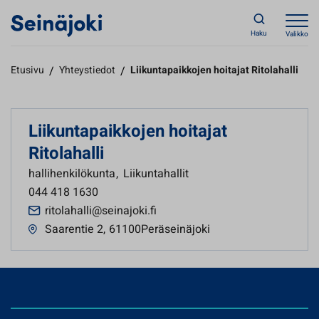
Haku
Valikko
Etusivu
/
Yhteystiedot
/
Liikuntapaikkojen hoitajat Ritolahalli
Liikuntapaikkojen hoitajat
Ritolahalli
hallihenkilökunta
,
Liikuntahallit
044 418 1630
ritolahalli@seinajoki.fi
Saarentie 2
,
61100Peräseinäjoki