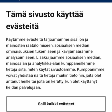
Asuminen ja ympäristö
Tämä sivusto käyttää
Kasvatus ja opetus
evästeitä
Kulttuuri ja liikunta
Hallinto
Käytämme evästeitä tarjoamamme sisällön ja
Työ ja yrittäminen
mainosten räätälöimiseen, sosiaalisen median
Osallistu ja asioi
ominaisuuksien tukemiseen ja kävijämäärämme
analysoimiseen. Lisäksi jaamme sosiaalisen median,
Näytä omat evästeasetukseni
mainosalan ja analytiikka-alan kumppaneillemme
tietoja siitä, miten käytät sivustoamme. Kumppanimme
Seuraa meitä
voivat yhdistää näitä tietoja muihin tietoihin, joita olet
antanut heille tai joita on kerätty, kun olet käyttänyt
heidän palvelujaan.
Salli kaikki evästeet