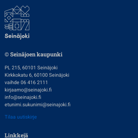
© Seinäjoen kaupunki
PL 215, 60101 Seinäjoki
Kirkkokatu 6, 60100 Seinäjoki
vaihde 06 416 2111
kirjaamo@seinajoki.fi
info@seinajoki.fi
etunimi.sukunimi@seinajoki.fi
Tilaa uutiskirje
Linkkejä