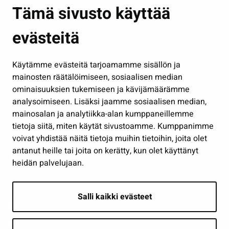
Asuminen ja ympäristö
Tämä sivusto käyttää
Kasvatus ja opetus
evästeitä
Kulttuuri ja liikunta
Hallinto
Käytämme evästeitä tarjoamamme sisällön ja
Työ ja yrittäminen
mainosten räätälöimiseen, sosiaalisen median
Osallistu ja asioi
ominaisuuksien tukemiseen ja kävijämäärämme
analysoimiseen. Lisäksi jaamme sosiaalisen median,
Näytä omat evästeasetukseni
mainosalan ja analytiikka-alan kumppaneillemme
tietoja siitä, miten käytät sivustoamme. Kumppanimme
Seuraa meitä
voivat yhdistää näitä tietoja muihin tietoihin, joita olet
antanut heille tai joita on kerätty, kun olet käyttänyt
heidän palvelujaan.
Salli kaikki evästeet