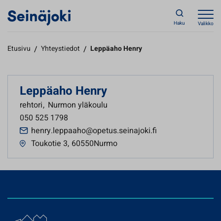
Haku
Valikko
Etusivu
/
Yhteystiedot
/
Leppäaho Henry
Leppäaho Henry
rehtori
,
Nurmon yläkoulu
050 525 1798
henry.leppaaho@opetus.seinajoki.fi
Toukotie 3
,
60550Nurmo