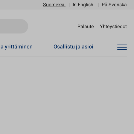
Suomeksi
In English
På Svenska
Sii
Palaute
Yhteystiedot
ja yrittäminen
Osallistu ja asioi