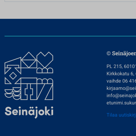
© Seinäjoe
PL 215, 6010
Kirkkokatu 6,
vaihde 06 41
kirjaamo@sein
info@seinajok
etunimi.sukun
Tilaa uutiskir