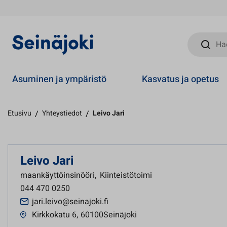
Hae sivust
Asuminen ja ympäristö
Kasvatus ja opetus
Etusivu
/
Yhteystiedot
/
Leivo Jari
Leivo Jari
maankäyttöinsinööri
,
Kiinteistötoimi
044 470 0250
jari.leivo@seinajoki.fi
Kirkkokatu 6
,
60100Seinäjoki