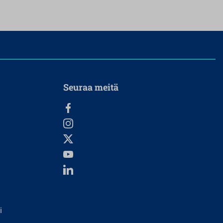
Seuraa meitä
i