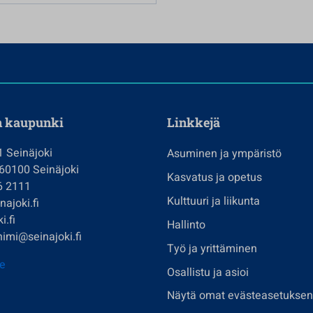
n kaupunki
Linkkejä
1 Seinäjoki
Asuminen ja ympäristö
 60100 Seinäjoki
Kasvatus ja opetus
6 2111
Kulttuuri ja liikunta
ajoki.fi
i.fi
Hallinto
imi@seinajoki.fi
Työ ja yrittäminen
je
Osallistu ja asioi
Näytä omat evästeasetuksen