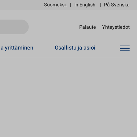
Suomeksi
In English
På Svenska
Sii
Palaute
Yhteystiedot
ja yrittäminen
Osallistu ja asioi