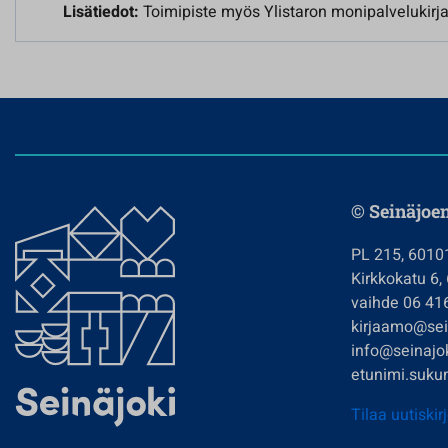
Lisätiedot:
Toimipiste myös Ylistaron monipalvelukirj
© Seinäjoe
PL 215, 6010
Kirkkokatu 6,
vaihde 06 41
kirjaamo@sein
info@seinajok
etunimi.sukun
Tilaa uutiskir