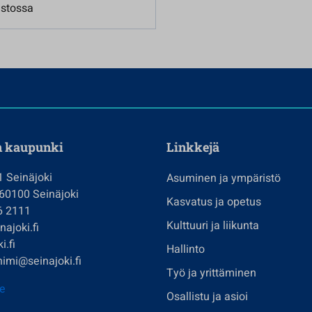
astossa
n kaupunki
Linkkejä
1 Seinäjoki
Asuminen ja ympäristö
 60100 Seinäjoki
Kasvatus ja opetus
6 2111
Kulttuuri ja liikunta
ajoki.fi
i.fi
Hallinto
imi@seinajoki.fi
Työ ja yrittäminen
je
Osallistu ja asioi