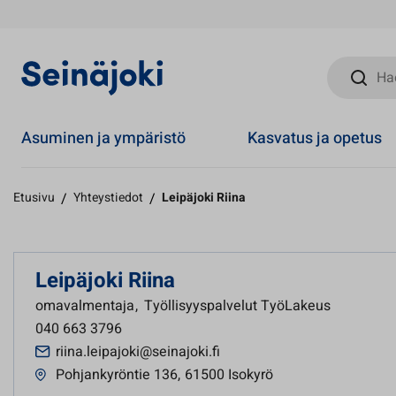
Hae sivust
Asuminen ja ympäristö
Kasvatus ja opetus
Etusivu
/
Yhteystiedot
/
Leipäjoki Riina
Leipäjoki Riina
omavalmentaja
,
Työllisyyspalvelut TyöLakeus
040 663 3796
riina.leipajoki@seinajoki.fi
Pohjankyröntie 136
,
61500 Isokyrö