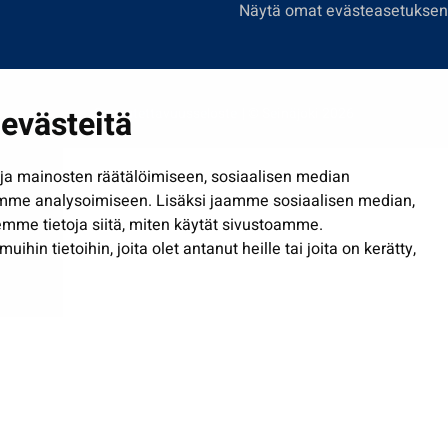
Näytä omat evästeasetuksen
evästeitä
Saavutettavuusseloste
| © Seinäjoki 2026
a mainosten räätälöimiseen, sosiaalisen median
mme analysoimiseen. Lisäksi jaamme sosiaalisen median,
mme tietoja siitä, miten käytät sivustoamme.
in tietoihin, joita olet antanut heille tai joita on kerätty,