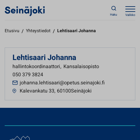
Haku
Valikko
Etusivu
/
Yhteystiedot
/
Lehtisaari Johanna
Lehtisaari Johanna
hallintokoordinaattori
,
Kansalaisopisto
050 379 3824
johanna.lehtisaari@opetus.seinajoki.fi
Kalevankatu 33
,
60100Seinäjoki