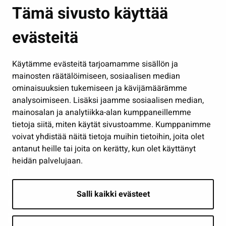
Asuminen ja ympäristö
Tämä sivusto käyttää
Kasvatus ja opetus
evästeitä
Kulttuuri ja liikunta
Hallinto
Käytämme evästeitä tarjoamamme sisällön ja
Työ ja yrittäminen
mainosten räätälöimiseen, sosiaalisen median
Osallistu ja asioi
ominaisuuksien tukemiseen ja kävijämäärämme
analysoimiseen. Lisäksi jaamme sosiaalisen median,
Näytä omat evästeasetukseni
mainosalan ja analytiikka-alan kumppaneillemme
tietoja siitä, miten käytät sivustoamme. Kumppanimme
Seuraa meitä
voivat yhdistää näitä tietoja muihin tietoihin, joita olet
antanut heille tai joita on kerätty, kun olet käyttänyt
heidän palvelujaan.
Salli kaikki evästeet