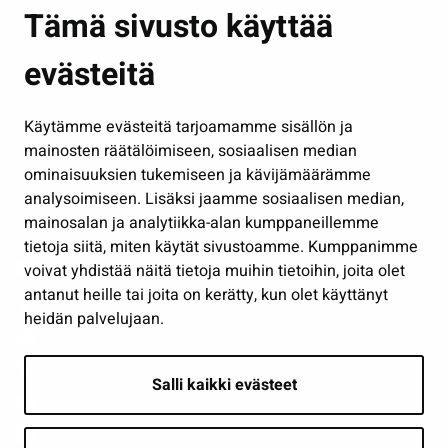
Asuminen ja ympäristö
Tämä sivusto käyttää
Kasvatus ja opetus
evästeitä
Kulttuuri ja liikunta
Hallinto
Käytämme evästeitä tarjoamamme sisällön ja
Työ ja yrittäminen
mainosten räätälöimiseen, sosiaalisen median
Osallistu ja asioi
ominaisuuksien tukemiseen ja kävijämäärämme
analysoimiseen. Lisäksi jaamme sosiaalisen median,
Näytä omat evästeasetukseni
mainosalan ja analytiikka-alan kumppaneillemme
tietoja siitä, miten käytät sivustoamme. Kumppanimme
Seuraa meitä
voivat yhdistää näitä tietoja muihin tietoihin, joita olet
antanut heille tai joita on kerätty, kun olet käyttänyt
heidän palvelujaan.
Salli kaikki evästeet