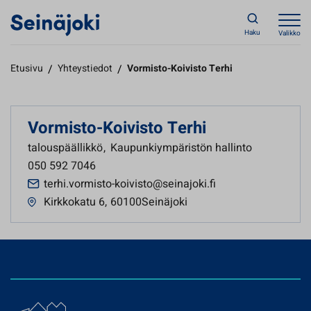
Haku
Valikko
Etusivu
/
Yhteystiedot
/
Vormisto-Koivisto Terhi
Vormisto-Koivisto Terhi
talouspäällikkö
,
Kaupunkiympäristön hallinto
050 592 7046
terhi.vormisto-koivisto@seinajoki.fi
Kirkkokatu 6
,
60100Seinäjoki