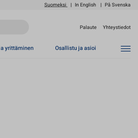
Suomeksi
In English
På Svenska
Sii
Palaute
Yhteystiedot
ja yrittäminen
Osallistu ja asioi