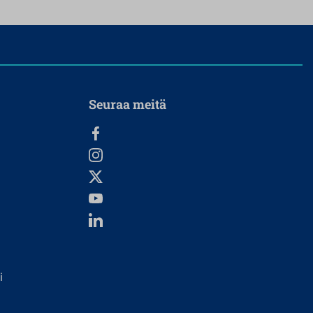
Seuraa meitä
i