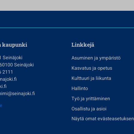
n kaupunki
Linkkejä
1 Seinäjoki
Asuminen ja ympäristö
 60100 Seinäjoki
Kasvatus ja opetus
6 2111
Kulttuuri ja liikunta
ajoki.fi
i.fi
Hallinto
imi@seinajoki.fi
Työ ja yrittäminen
je
Osallistu ja asioi
Näytä omat evästeasetuksen