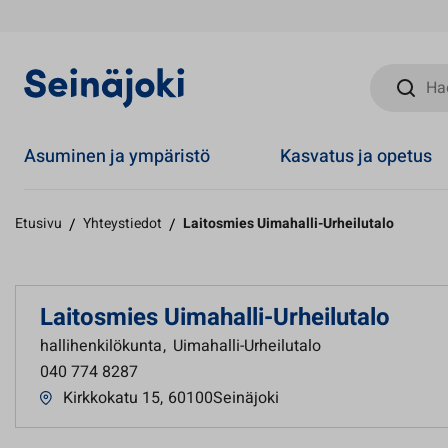
Hae sivust
Asuminen ja ympäristö
Kasvatus ja opetus
Etusivu
/
Yhteystiedot
/
Laitosmies Uimahalli-Urheilutalo
Laitosmies Uimahalli-Urheilutalo
hallihenkilökunta
,
Uimahalli-Urheilutalo
040 774 8287
Kirkkokatu 15
,
60100Seinäjoki