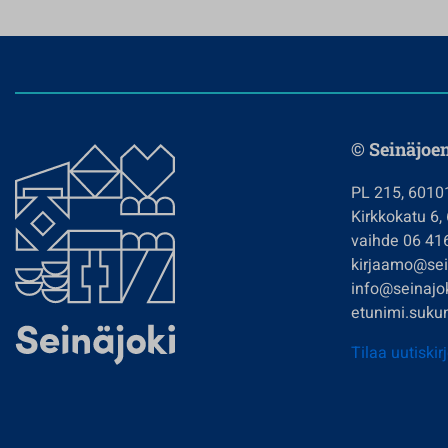
© Seinäjoe
PL 215, 6010
Kirkkokatu 6,
vaihde 06 41
kirjaamo@sein
info@seinajok
etunimi.sukun
Tilaa uutiskir