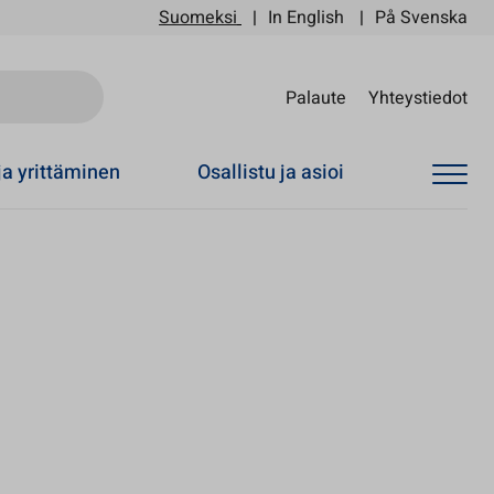
Suomeksi
In English
På Svenska
Sii
Palaute
Yhteystiedot
ja yrittäminen
Osallistu ja asioi