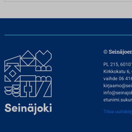
© Seinäjoe
PL 215, 6010
Kirkkokatu 6,
vaihde 06 41
kirjaamo@sein
info@seinajok
etunimi.sukun
Tilaa uutiskir