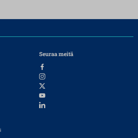
Seuraa meitä
i