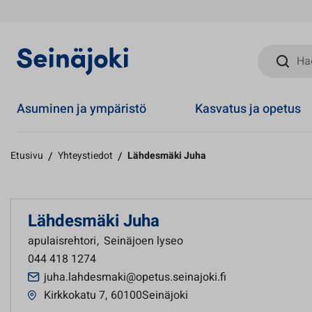
Hae sivust
Asuminen ja ympäristö
Kasvatus ja opetus
Etusivu
/
Yhteystiedot
/
Lähdesmäki Juha
Lähdesmäki Juha
apulaisrehtori
,
Seinäjoen lyseo
044 418 1274
juha.lahdesmaki@opetus.seinajoki.fi
Kirkkokatu 7
,
60100Seinäjoki