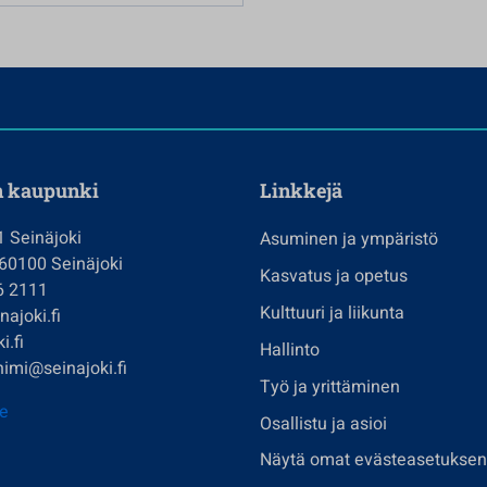
n kaupunki
Linkkejä
1 Seinäjoki
Asuminen ja ympäristö
 60100 Seinäjoki
Kasvatus ja opetus
6 2111
Kulttuuri ja liikunta
ajoki.fi
i.fi
Hallinto
imi@seinajoki.fi
Työ ja yrittäminen
je
Osallistu ja asioi
Näytä omat evästeasetuksen