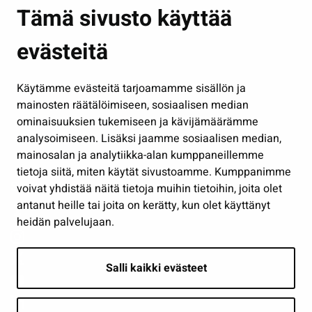
Asuminen ja ympäristö
Tämä sivusto käyttää
Kasvatus ja opetus
evästeitä
Kulttuuri ja liikunta
Hallinto
Käytämme evästeitä tarjoamamme sisällön ja
Työ ja yrittäminen
mainosten räätälöimiseen, sosiaalisen median
Osallistu ja asioi
ominaisuuksien tukemiseen ja kävijämäärämme
analysoimiseen. Lisäksi jaamme sosiaalisen median,
Näytä omat evästeasetukseni
mainosalan ja analytiikka-alan kumppaneillemme
tietoja siitä, miten käytät sivustoamme. Kumppanimme
Seuraa meitä
voivat yhdistää näitä tietoja muihin tietoihin, joita olet
antanut heille tai joita on kerätty, kun olet käyttänyt
heidän palvelujaan.
Salli kaikki evästeet