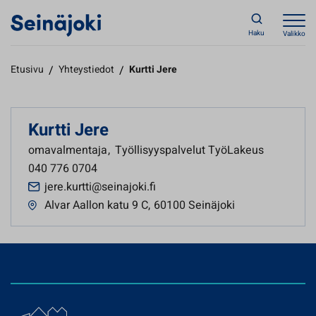
Haku
Valikko
Etusivu
/
Yhteystiedot
/
Kurtti Jere
Kurtti Jere
omavalmentaja
,
Työllisyyspalvelut TyöLakeus
040 776 0704
jere.kurtti@seinajoki.fi
Alvar Aallon katu 9 C
,
60100 Seinäjoki