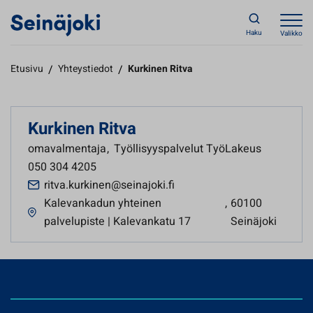
Haku
Valikko
Etusivu
/
Yhteystiedot
/
Kurkinen Ritva
Kurkinen Ritva
omavalmentaja
,
Työllisyyspalvelut TyöLakeus
050 304 4205
ritva.kurkinen@seinajoki.fi
Kalevankadun yhteinen
,
60100
palvelupiste | Kalevankatu 17
Seinäjoki