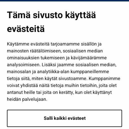
Asuminen ja ympäristö
Tämä sivusto käyttää
Kasvatus ja opetus
evästeitä
Kulttuuri ja liikunta
Hallinto
Käytämme evästeitä tarjoamamme sisällön ja
Työ ja yrittäminen
mainosten räätälöimiseen, sosiaalisen median
Osallistu ja asioi
ominaisuuksien tukemiseen ja kävijämäärämme
analysoimiseen. Lisäksi jaamme sosiaalisen median,
Näytä omat evästeasetukseni
mainosalan ja analytiikka-alan kumppaneillemme
tietoja siitä, miten käytät sivustoamme. Kumppanimme
Seuraa meitä
voivat yhdistää näitä tietoja muihin tietoihin, joita olet
antanut heille tai joita on kerätty, kun olet käyttänyt
heidän palvelujaan.
Salli kaikki evästeet