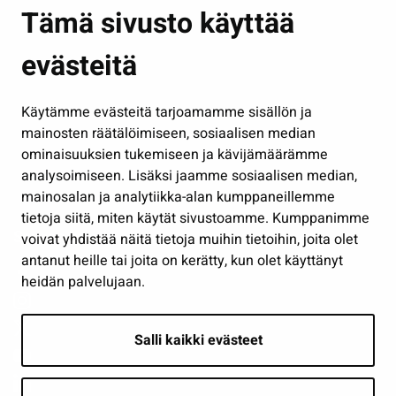
Asuminen ja ympäristö
Tämä sivusto käyttää
Kasvatus ja opetus
evästeitä
Kulttuuri ja liikunta
Hallinto
Käytämme evästeitä tarjoamamme sisällön ja
Työ ja yrittäminen
mainosten räätälöimiseen, sosiaalisen median
Osallistu ja asioi
ominaisuuksien tukemiseen ja kävijämäärämme
analysoimiseen. Lisäksi jaamme sosiaalisen median,
Näytä omat evästeasetukseni
mainosalan ja analytiikka-alan kumppaneillemme
tietoja siitä, miten käytät sivustoamme. Kumppanimme
Seuraa meitä
voivat yhdistää näitä tietoja muihin tietoihin, joita olet
antanut heille tai joita on kerätty, kun olet käyttänyt
heidän palvelujaan.
Salli kaikki evästeet