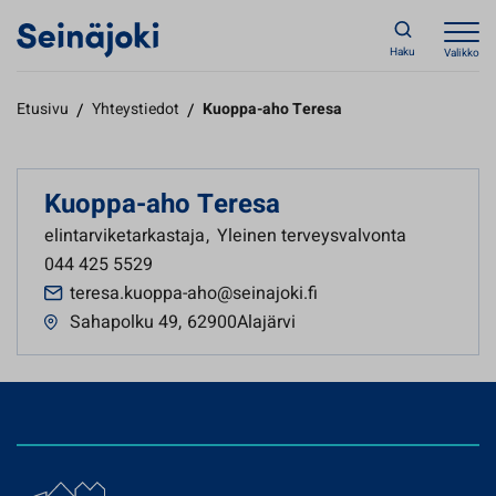
Haku
Valikko
Etusivu
/
Yhteystiedot
/
Kuoppa-aho Teresa
Kuoppa-aho Teresa
elintarviketarkastaja
,
Yleinen terveysvalvonta
044 425 5529
teresa.kuoppa-aho@seinajoki.fi
Sahapolku 49
,
62900Alajärvi