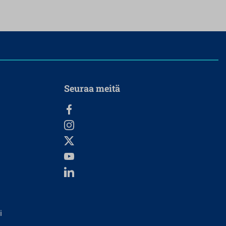
Seuraa meitä
i