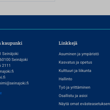
n kaupunki
Linkkejä
1 Seinäjoki
Asuminen ja ympäristö
 60100 Seinäjoki
Kasvatus ja opetus
6 2111
Kulttuuri ja liikunta
ajoki.fi
i.fi
Hallinto
imi@seinajoki.fi
Työ ja yrittäminen
je
Osallistu ja asioi
Näytä omat evästeasetuksen