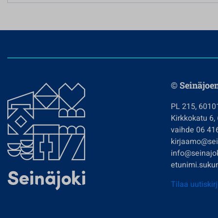
© Seinäjoe
PL 215, 6010
Kirkkokatu 6,
vaihde 06 41
kirjaamo@sein
info@seinajok
etunimi.sukun
Tilaa uutiskir