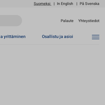
Suomeksi
In English
På Svenska
Sii
Palaute
Yhteystiedot
ja yrittäminen
Osallistu ja asioi