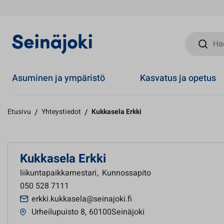
Hae sivust
Asuminen ja ympäristö
Kasvatus ja opetus
Etusivu
/
Yhteystiedot
/
Kukkasela Erkki
Kukkasela Erkki
liikuntapaikkamestari
,
Kunnossapito
050 528 7111
erkki.kukkasela@seinajoki.fi
Urheilupuisto 8
,
60100Seinäjoki