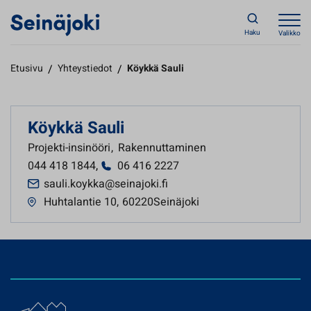
Haku
Valikko
Etusivu
/
Yhteystiedot
/
Köykkä Sauli
Köykkä Sauli
Projekti-insinööri
,
Rakennuttaminen
044 418 1844
,
06 416 2227
sauli.koykka@seinajoki.fi
Huhtalantie 10
,
60220Seinäjoki