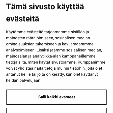
Asuminen ja ympäristö
Tämä sivusto käyttää
Kasvatus ja opetus
evästeitä
Kulttuuri ja liikunta
Hallinto
Käytämme evästeitä tarjoamamme sisällön ja
Työ ja yrittäminen
mainosten räätälöimiseen, sosiaalisen median
Osallistu ja asioi
ominaisuuksien tukemiseen ja kävijämäärämme
analysoimiseen. Lisäksi jaamme sosiaalisen median,
Näytä omat evästeasetukseni
mainosalan ja analytiikka-alan kumppaneillemme
tietoja siitä, miten käytät sivustoamme. Kumppanimme
Seuraa meitä
voivat yhdistää näitä tietoja muihin tietoihin, joita olet
antanut heille tai joita on kerätty, kun olet käyttänyt
heidän palvelujaan.
Salli kaikki evästeet