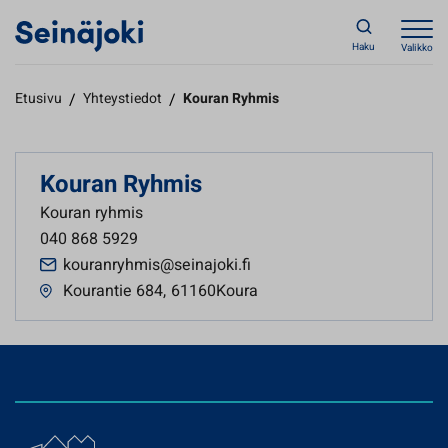
Haku
Valikko
Etusivu
/
Yhteystiedot
/
Kouran Ryhmis
Kouran Ryhmis
Kouran ryhmis
040 868 5929
kouranryhmis@seinajoki.fi
Kourantie 684
,
61160Koura