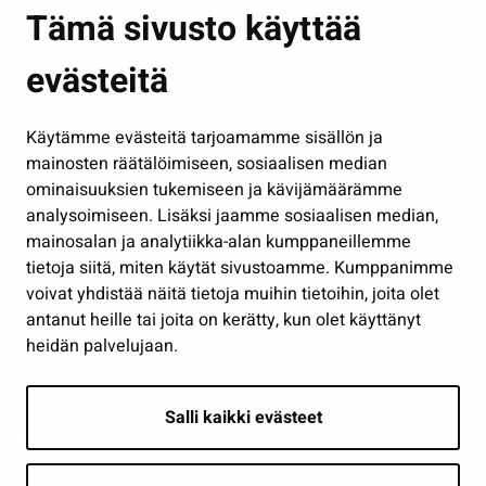
Asuminen ja ympäristö
Tämä sivusto käyttää
Kasvatus ja opetus
evästeitä
Kulttuuri ja liikunta
Hallinto
Käytämme evästeitä tarjoamamme sisällön ja
Työ ja yrittäminen
mainosten räätälöimiseen, sosiaalisen median
Osallistu ja asioi
ominaisuuksien tukemiseen ja kävijämäärämme
analysoimiseen. Lisäksi jaamme sosiaalisen median,
Näytä omat evästeasetukseni
mainosalan ja analytiikka-alan kumppaneillemme
tietoja siitä, miten käytät sivustoamme. Kumppanimme
Seuraa meitä
voivat yhdistää näitä tietoja muihin tietoihin, joita olet
antanut heille tai joita on kerätty, kun olet käyttänyt
heidän palvelujaan.
Salli kaikki evästeet